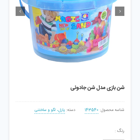


شن بازی مدل شن جادوئی
شناسه محصول:
143540
دسته:
پازل، لگو و ساختنی
رنگ