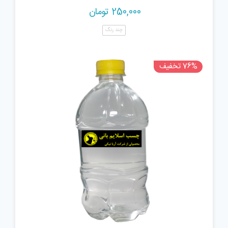
250,000
تومان
چند رنگ
76% تخفیف