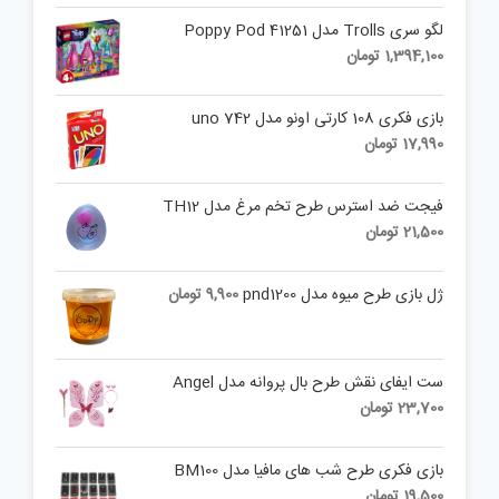
لگو سری Trolls مدل Poppy Pod 41251
1,394,100
تومان
بازی فکری 108 کارتی اونو مدل uno 742
17,990
تومان
فیجت ضد استرس طرح تخم مرغ مدل TH12
21,500
تومان
ژل بازی طرح میوه مدل pnd1200
9,900
تومان
ست ایفای نقش طرح بال پروانه مدل Angel
23,700
تومان
بازی فکری طرح شب های مافیا مدل BM100
19,500
تومان