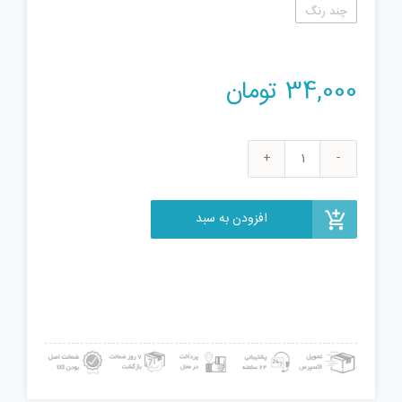
چند رنگ
34,000
تومان
شن
بازی
مدل
افزودن به سبد
شن
جادوئی
عدد