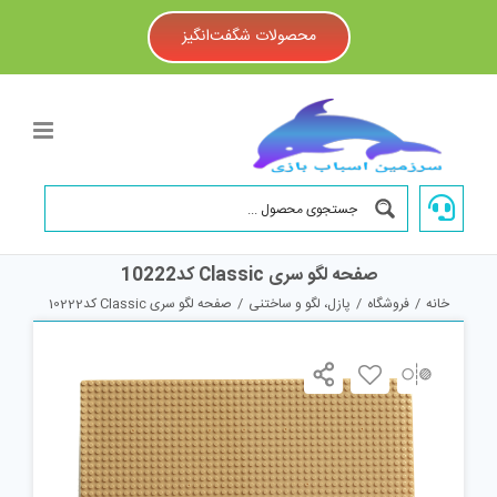
Ski
t
محصولات شگفت‌انگیز
conten
صفحه لگو سری Classic کد10222
خانه
/
فروشگاه
/
پازل، لگو و ساختنی
/
صفحه لگو سری Classic کد10222