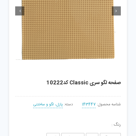


صفحه لگو سری Classic کد10222
شناسه محصول:
143447
دسته:
پازل، لگو و ساختنی
رنگ