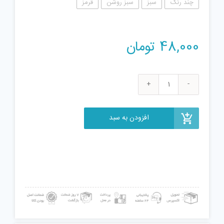
چند رنگ
سبز
سبز روشن
قرمز
48,000
تومان
صفحه
لگو
سری
افزودن به سبد
Classic
کد10222
عدد