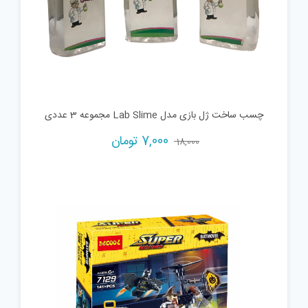
چسب ساخت ژل بازی مدل Lab Slime مجموعه 3 عددی
Current
Original
7,000
تومان
18,000
price
price
is:
was:
18,000 تومان.
7,000 تومان.