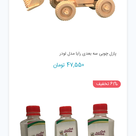
پازل چوبی سه بعدی رایا مدل لودر
47,550
تومان
61% تخفیف