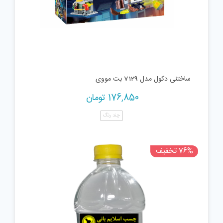
ساختنی دکول مدل 7129 بت مووی
176,850
تومان
چند رنگ
76% تخفیف