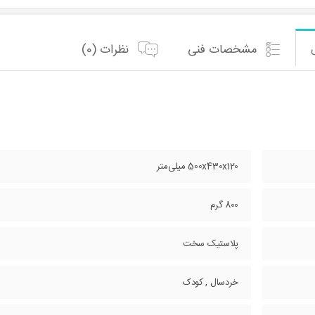
مشخصات فنی
نظرات (0)
500x430x120 میلی‌متر
800 گرم
پلاستیک سخت
خردسال , کودک