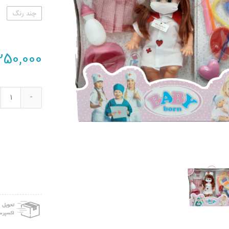
چند رنگ
250,000
عرو
بیبی
بورن
کد
644
ارتفا
43
سانت
متر
عدد