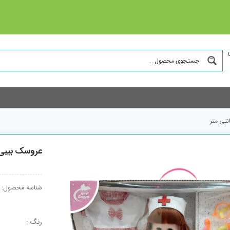
عروسک بیبی بورن کد 644 ا
شناسه محصول:
رنگ