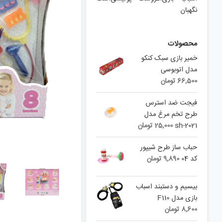
نگهبان
محصولات
خمیر بازی سبک کنکو
مدل اتوبوسی
66,500
تومان
فیجت ضد استرس
طرح تخم مرغ مدل
sh-2021
25,000
تومان
حباب ساز طرح شیپور
کد 04
9,890
تومان
بیسیم و دستبند اسباب
بازی مدل F110
8,600
تومان