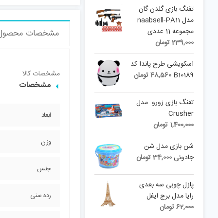
تفنگ بازی گلدن گان
مدل naabsell-PA11
مجموعه 11 عددی
مشخصات محصول
239,000
تومان
اسکویشی طرح پاندا کد
مشخصات کالا
B10189
48,560
تومان
مشخصات
تفنگ بازی زورو مدل
Crusher
ابعاد
1,400,000
تومان
وزن
شن بازی مدل شن
جادوئی
34,000
تومان
جنس
پازل چوبی سه بعدی
رایا مدل برج ایفل
رده سنی
62,000
تومان