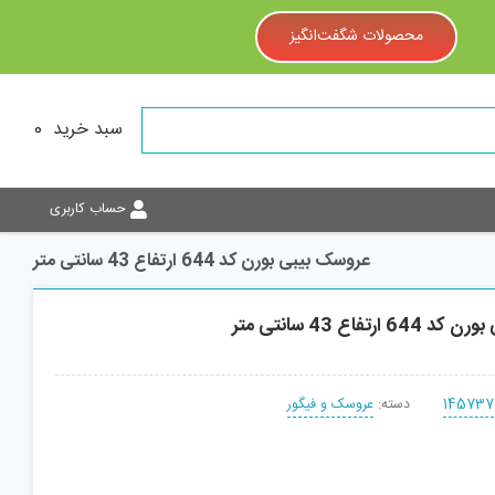
محصولات شگفت‌انگیز
سبد خرید
0
حساب کاربری
عروسک بیبی بورن کد 644 ارتفاع 43 سانتی متر
رتفاع 43 سانتی متر
145737
دسته:
عروسک و فیگور