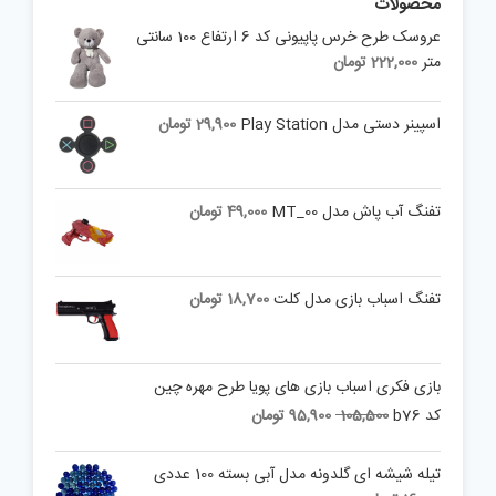
محصولات
عروسک طرح خرس پاپیونی کد 6 ارتفاع 100 سانتی
متر
222,000
تومان
اسپینر دستی مدل Play Station
29,900
تومان
تفنگ آب پاش مدل MT_00
49,000
تومان
تفنگ اسباب بازی مدل کلت
18,700
تومان
بازی فکری اسباب بازی های پویا طرح مهره چین
Current
Original
کد b76
105,500
95,900
تومان
price
price
is:
was:
تیله شیشه ای گلدونه مدل آبی بسته 100 عددی
105,500 تومان.
95,900 تومان.