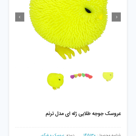


عروسک جوجه طلایی ژله ای مدل ترنم
شناسه محصول:
145130
دسته:
عروسک و فیگور