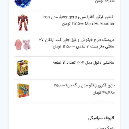
16,000
تومان
اکشن فیگور آناترا سری Avengers مدل Iron
Man Hulkbuster
112,500
تومان
عروسک طرح خرگوش و فیل جلی کت ارتفاع 27
سانتی متر بسته 2 عددی
145,000
تومان
ساختنی دکول مدل 0202 تعداد 11 قطعه
Original
بازی فکری زینگو مدل رنگ بازیا
75,000
price
Current
48,480
تومان
was:
price
is:
75,000 تومان.
48,480 تومان.
ظروف سرامیکی
زابیگ سرام