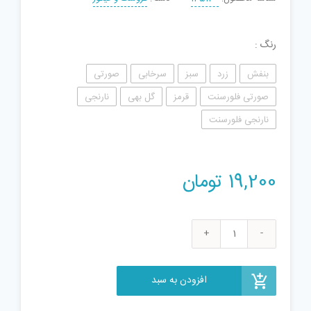
رنگ
بنفش
زرد
سبز
سرخابی
صورتی
صورتی فلورسنت
قرمز
گل بهی
نارنجی
نارنجی فلورسنت
19,200
تومان
عروسک
جوجه
طلایی
افزودن به سبد
ژله
ای