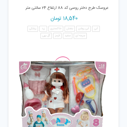
عروسک طرح دختر روسی کد 88 ارتفاع 24 سانتی متر
18,540
تومان
آبی
آبی روشن
بنفش
خاکستری
زرد
زرشکی
سرمه ای
سفید
قرمز
گل بهی