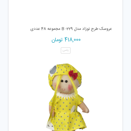
عروسک طرح نوزاد مدل B -229 مجموعه 48 عددی
418,000
تومان
یاسی