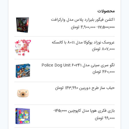
محصولات
اکشن فیگور بلیزارد پلاس مدل وارکرافت
Current
Original
17,500,000
4,900,000
تومان
price
price
is:
was:
عروسک نوزاد یوکوکا مدل 8011 با کالسکه
17,500,000 تومان.
4,900,000 تومان.
807,000
تومان
لگو سری سیتی مدل 60241 Police Dog Unit
460,000
تومان
حباب ساز طرح دوربین
143,990
تومان
Original
بازی فکری هوپا مدل کاپوچین
145,000
price
Current
99,000
تومان
was:
price