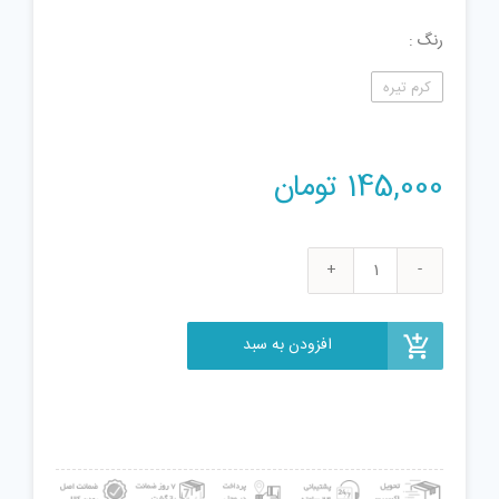
رنگ
کرم تیره
145,000
تومان
عروسک
طرح
خرگوش
افزودن به سبد
و
فیل
جلی
کت
ارتفاع
27