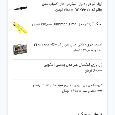
is:
145,000 تومان.
ابزار شوخی دنیای سرگرمی های کمیاب مدل
99,000 تومان.
چاقو کد DSK4370
25,000
تومان
تفنگ آبپاش مدل Summer Time
215,000
تومان
اسباب بازی جنگی مدل سرباز کد 0160 مجموعه 21
عددی
230,000
تومان
ژل بازی کهکشان هنر مدل بستنی اسکوپی
60,000
تومان
عروسک بی بی بورن ام وی تویز مدل 2113 ارتفاع
35 سانتی متر
240,000
تومان
ظروف سرامیکی