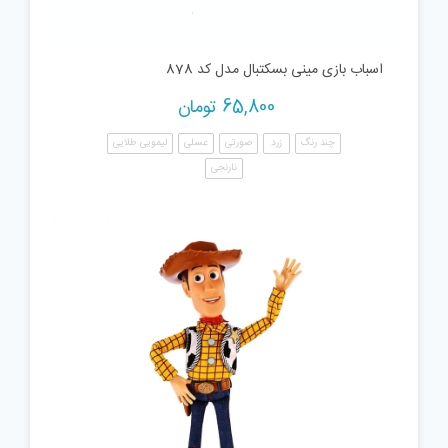
اسباب بازی مینی بسکتبال مدل کد 878
65,800
تومان
چند رنگ
زرد
صورتی
عسلی
لیمویی طلایی
نارنجی