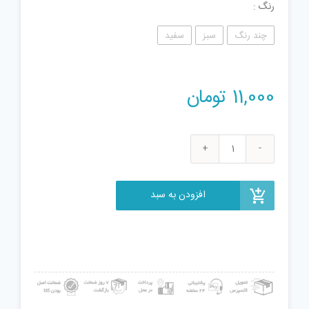
رنگ
چند رنگ
سبز
سفید
11,000
تومان
عروسک
طرح
سوزی
افزودن به سبد
مدل
پرستار
کد
310
ارتفاع
25
سانتی