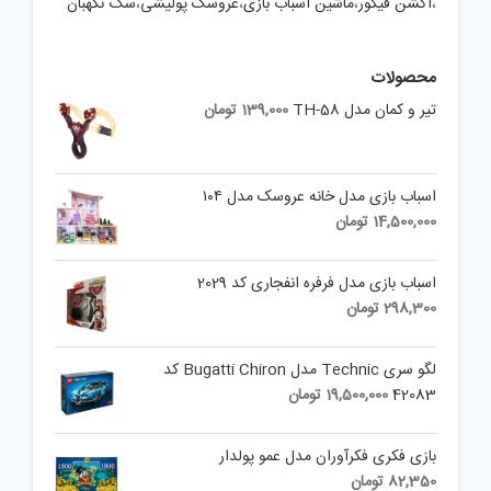
،
اکشن فیگور
،
ماشین اسباب بازی
،
عروسک پولیشی
،
سگ نگهبان
محصولات
تیر و کمان مدل TH-58
139,000
تومان
اسباب بازی مدل خانه عروسک مدل ۱۰۴
14,500,000
تومان
اسباب بازی مدل فرفره انفجاری کد 2029
298,300
تومان
لگو سری Technic مدل Bugatti Chiron کد
42083
19,500,000
تومان
بازی فکری فکرآوران مدل عمو پولدار
82,350
تومان