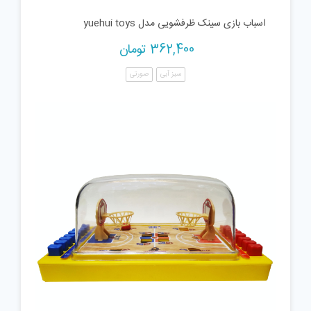
اسباب بازی سینک ظرفشویی مدل yuehui toys
362,400
تومان
سبز آبی
صورتی