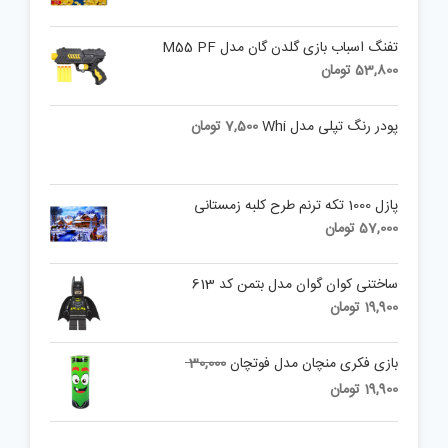
تفنگ اسباب بازی گلدن گان مدل M55 PF
53,800
تومان
پودر رنگ تپلی مدل Whi
7,500
تومان
پازل 1000 تکه ترنم طرح کلبه زمستانی
57,000
تومان
ساختنی کوان گوان مدل بتمن کد 613
19,900
تومان
Original
بازی فکری منچان مدل فوتچان
30,000
price
Current
19,900
تومان
was:
price
is:
30,000 تومان.