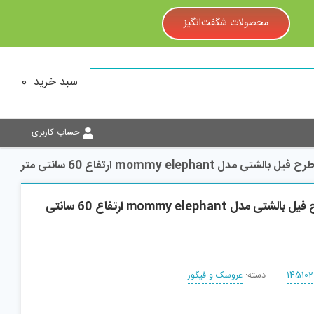
محصولات شگفت‌انگیز
سبد خرید
0
حساب کاربری
شتی مدل mommy elephant ارتفاع 60 سانتی متر
عروسک طرح فیل بالشتی مدل mommy elephant ارتفاع 60 سانتی
145102
دسته:
عروسک و فیگور