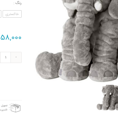
رنگ
خاکستری
258,000
عرو
طرح
فیل
بالش
مدل
mmy
hant
ارتفا
60
سانت