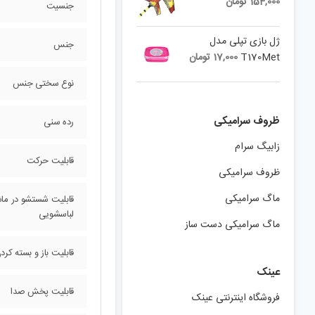
154,000
تومان
جنسیت
ژل بازی تپلی مدل
جنس
T170Met
17,000
تومان
نوع سختی جنس
ظروف سرامیکی
رده سنی
زابیگ سرام
قابلیت حرکت
ظروف سرامیکی
ماگ سرامیکی
قابلیت شستشو در ما
لباسشویی
ماگ سرامیکی دست ساز
قابلیت باز و بسته کر
عینک
قابلیت پخش صدا
فروشگاه اینترنتی عینک