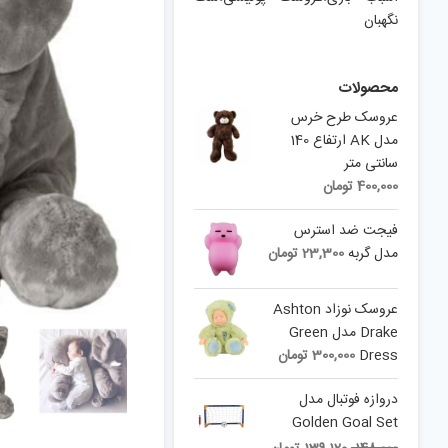
نگهبان
محصولات
عروسک طرح خرس
مدل AK ارتفاع 140
سانتی متر
400,000
تومان
فیجت ضد استرس
مدل گربه
23,300
تومان
عروسک نوزاد Ashton
Drake مدل Green
Dress
300,000
تومان
دروازه فوتبال مدل
Golden Goal Set
Current
Original