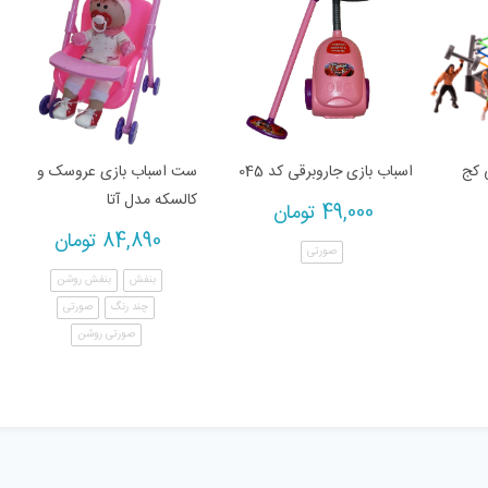
 کج
اسباب بازی جاروبرقی کد 045
ست اسباب بازی عروسک و
کالسکه مدل آتا
49,000
تومان
84,890
تومان
صورتی
بنفش
بنفش روشن
چند رنگ
صورتی
صورتی روشن