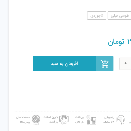
طوسی فیلی
لاجوردی
افزودن به سبد
تومان
سک
تی
mo
elep
ع
ی