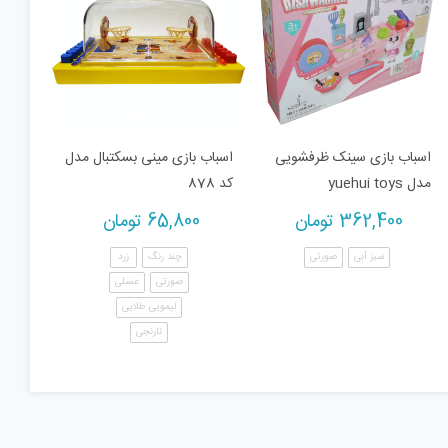
اسباب بازی سینک ظرفشویی
اسباب بازی مینی بسکتبال مدل
مدل yuehui toys
کد 878
362,400
تومان
65,800
تومان
سبز آبی
صورتی
چند رنگ
زرد
صورتی
عسلی
لیمویی طلایی
نارنجی