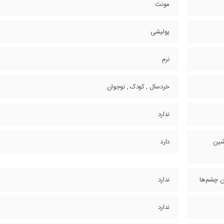
مونث
پولیشی
نرم
خردسال , کودک , نوجوان
ندارد
شین
دارد
دن چشم‌ها
ندارد
ندارد