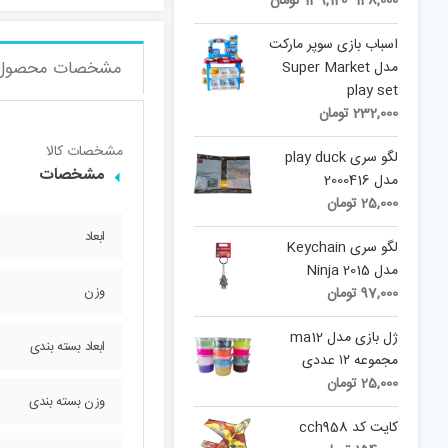
148,000
139,120
تومان
price
price
is:
was:
اسباب بازی سوپر مارکت
148,000 تومان.
139,120 تومان.
مشخصات محصول
مدل Super Market
play set
232,000
تومان
مشخصات کالا
لگو سری play duck
مشخصات
مدل 2000416
25,000
تومان
ابعاد
لگو سری Keychain
مدل 2015 Ninja
وزن
97,000
تومان
ژل بازی مدل ma12
ابعاد بسته بندی
مجموعه ۱۲ عددی
25,000
تومان
وزن بسته بندی
کایت کد cch958