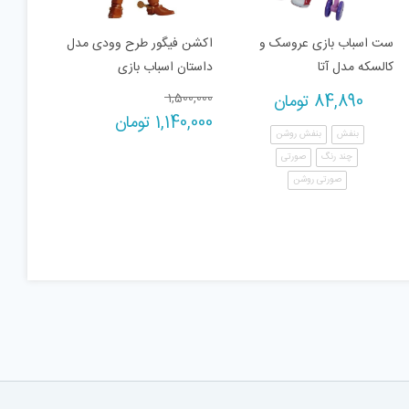
ست اسباب بازی عروسک و
اکشن فیگور طرح وودی مدل
کالسکه مدل آتا
داستان اسباب بازی
Original
84,890
تومان
1,500,000
Current
price
1,140,000
تومان
بنفش
بنفش روشن
price
was:
چند رنگ
صورتی
1,500,000 تومان.
is:
1,140,000 تومان.
صورتی روشن