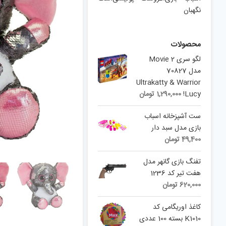
نگهبان
محصولات
لگو سری 2 Movie
مدل 70827
Ultrakatty & Warrior
Lucy!
1,290,000
تومان
ست آشپزخانه اسباب
بازی مدل سبد دار
49,400
تومان
تفنگ بازی گانهر مدل
هفت تیر کد 1236
620,000
تومان
کاغذ اوریگامی کد
K1010 بسته 100 عددی