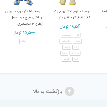
 بازی دریل مدل 883
عروسک طرح دختر روسی کد
عروسک نشانگر درب سرویس
88 ارتفاع 24 سانتی متر
بهداشتی طرح مرد عجول
ارتفاع 10 سانتیمتری
18,540
تومان
15,500
تومان
آبی
آبی روشن
بنفش
خاکستری
سفید
زرد
زرشکی
سرمه ای
سفید
قرمز
گل بهی
بازگشت به بالا