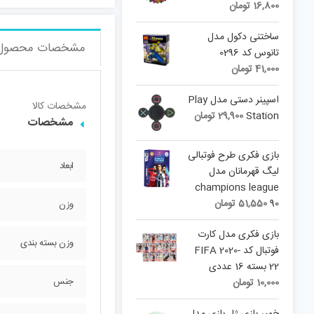
16,800
تومان
ساختنی دکول مدل
مشخصات محصول
تانوس کد 0296
41,000
تومان
اسپینر دستی مدل Play
مشخصات کالا
Station
29,900
تومان
مشخصات
بازی فکری طرح فوتبالی
ابعاد
لیگ قهرمانان مدل
champions league
90
51,550
تومان
وزن
بازی فکری مدل کارت
وزن بسته بندی
فوتبال کد FIFA 2020-
22 بسته 16 عددی
جنس
10,000
تومان