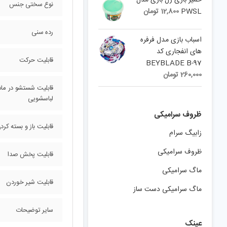
خمیر بازی ژل بازی مدل
نوع سختی جنس
PWSL
12,800
تومان
رده سنی
اسباب بازی مدل فرفره
های انفجاری کد
قابلیت حرکت
BEYBLADE B-97
260,000
تومان
قابلیت شستشو در ما
لباسشویی
ظروف سرامیکی
قابلیت باز و بسته کر
زابیگ سرام
ظروف سرامیکی
قابلیت پخش صدا
ماگ سرامیکی
قابلیت شیر خوردن
ماگ سرامیکی دست ساز
سایر توضیحات
عینک