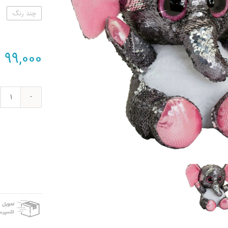
چند رنگ
99,000
ت
عرو
طرح
فیل
مدل
itter
ارتفا
20
سانت
متر
عدد