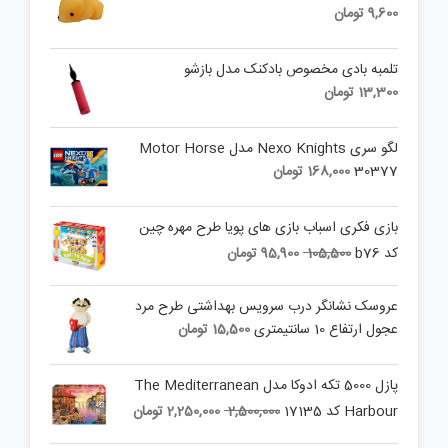
9,600
تومان
تلمبه بادی مخصوص بادکنک مدل بازشو
13,300
تومان
لگو سری Nexo Knights مدل Motor Horse
30377
168,000
تومان
بازی فکری اسباب بازی های پویا طرح مهره چین
Current
Original
کد b76
105,500
95,900
تومان
price
price
is:
was:
عروسک نشانگر درب سرویس بهداشتی طرح مرد
105,500 تومان.
95,900 تومان.
عجول ارتفاع 10 سانتیمتری
15,500
تومان
پازل 5000 تکه ادوکا مدل The Mediterranean
Current
Original
Harbour کد 17135
2,500,000
2,250,000
تومان
price
price