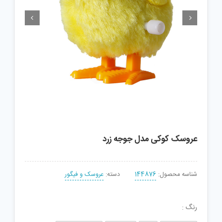


عروسک کوکی مدل جوجه زرد
شناسه محصول:
144876
دسته:
عروسک و فیگور
رنگ