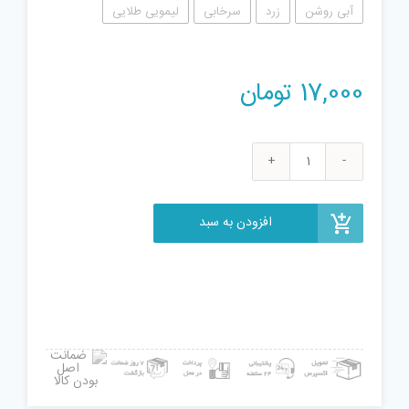
آبی روشن
زرد
سرخابی
لیمویی طلایی
17,000
تومان
عروسک
کوکی
مدل
افزودن به سبد
جوجه
زرد
عدد