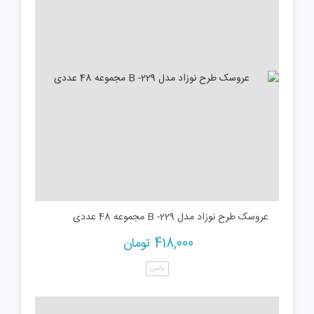
عروسک طرح نوزاد مدل B -229 مجموعه 48 عددی
418,000
تومان
یاسی