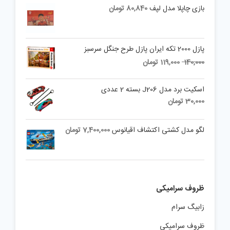
is:
was:
بازی چاپلا مدل لپف
80,840
تومان
2,500,000 تومان.
2,250,000 تومان.
پازل 2000 تکه ایران پازل طرح جنگل سرسبز
Current
Original
140,000
119,000
تومان
price
price
is:
was:
اسکیت برد مدل J206 بسته 2 عددی
140,000 تومان.
119,000 تومان.
30,000
تومان
لگو مدل کشتی اکتشاف اقیانوس
7,400,000
تومان
ظروف سرامیکی
زابیگ سرام
ظروف سرامیکی