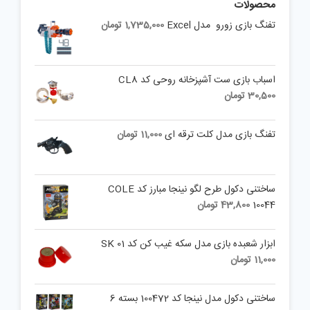
محصولات
تفنگ بازی زورو مدل Excel
1,735,000
تومان
اسباب بازی ست آشپزخانه روحی کد CL8
30,500
تومان
تفنگ بازی مدل کلت ترقه ای
11,000
تومان
ساختنی دکول طرح لگو نینجا مبارز کد COLE
10044
43,800
تومان
ابزار شعبده بازی مدل سکه غیب کن کد SK 01
11,000
تومان
ساختنی دکول مدل نینجا کد 100472 بسته 6