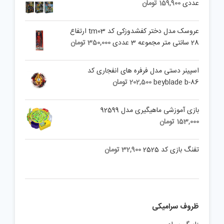
عددی
159,900
تومان
عروسک مدل دختر کفشدوزکی کد tm03 ارتفاع
28 سانتی متر مجموعه 3 عددی
350,000
تومان
اسپینر دستی مدل فرفره های انفجاری کد
beyblade b-86
202,500
تومان
بازی آموزشی ماهیگیری مدل 92599
153,000
تومان
تفنگ بازی کد 2525
32,900
تومان
ظروف سرامیکی