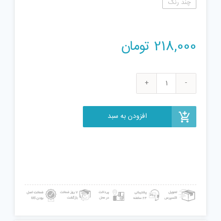
چند رنگ
218,000
تومان
فرفره
مدل
انفجاری
افزودن به سبد
بسته
4
عددی
عدد