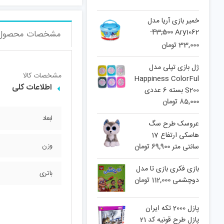
خمیر بازی آریا مدل
Original
43,500
Ary1062
مشخصات محصول
price
Current
33,000
تومان
was:
price
is:
43,500 تومان.
ژل بازی تپلی مدل
مشخصات کالا
33,000 تومان.
Happiness ColorFul
اطلاعات کلی
S200 بسته 6 عددی
85,000
تومان
ابعاد
عروسک طرح سگ
هاسکی ارتفاع 17
وزن
سانتی متر
69,900
تومان
بازی فکری بازی تا مدل
باتری
دوچشمی
112,000
تومان
پازل 2000 تکه ایران
پازل طرح قونیه کد 21