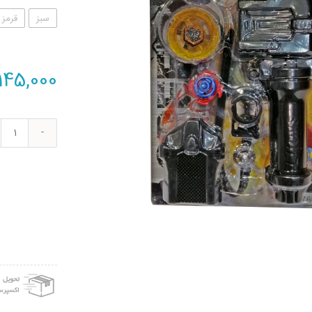
سبز
قرمز
145,000
فرفره
مدل
انفج
2
6
عدد
عدد