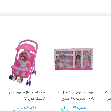
 کد
عروسک طرح نوزاد مدل B
ست اسباب بازی عروسک و
-229 مجموعه 48 عددی
کالسکه مدل آتا
418,000
تومان
84,890
تومان