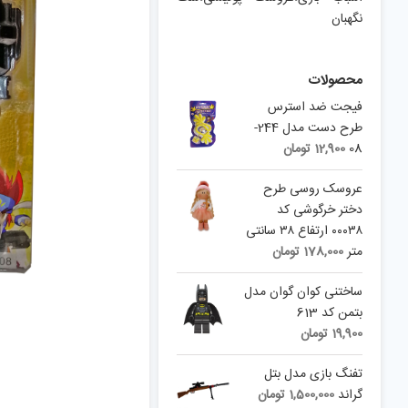
نگهبان
محصولات
فیجت ضد استرس
طرح دست مدل 244-
08
12,900
تومان
عروسک روسی طرح
دختر خرگوشی کد
۰۰۰۳۸ ارتفاع ۳۸ سانتی
متر
178,000
تومان
ساختنی کوان گوان مدل
بتمن کد 613
19,900
تومان
تفنگ بازی مدل بتل
گراند
1,500,000
تومان