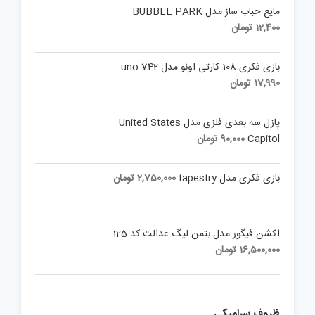
مایع حباب ساز مدل BUBBLE PARK
12,400
تومان
بازی فکری 108 کارتی اونو مدل uno 742
17,990
تومان
پازل سه بعدی فلزی مدل United States
Capitol
90,000
تومان
بازی فکری مدل tapestry
2,750,000
تومان
اکشن فیگور مدل بتمن لیگ عدالت کد 125
16,500,000
تومان
ظروف سرامیکی