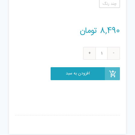
چند رنگ
8,490
تومان
فرفره
مدل
Spiral
افزودن به سبد
بسته
3
عددی
عدد