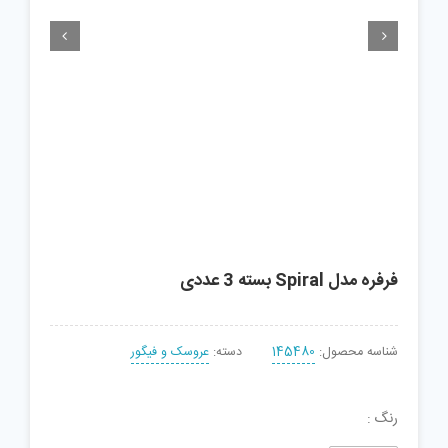


فرفره مدل Spiral بسته 3 عددی
شناسه محصول:
145480
دسته:
عروسک و فیگور
رنگ