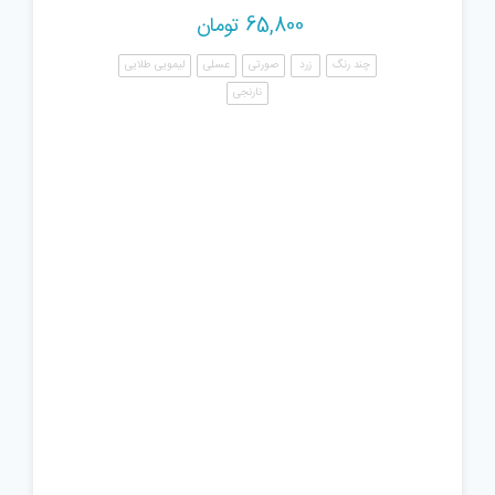
65,800
تومان
چند رنگ
زرد
صورتی
عسلی
لیمویی طلایی
نارنجی