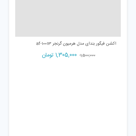
اکشن فیگور بندای مدل هرمیون گرنجر af-10013
Current
Original
1,305,000
تومان
1,500,000
price
price
is:
was:
1,500,000 تومان.
1,305,000 تومان.