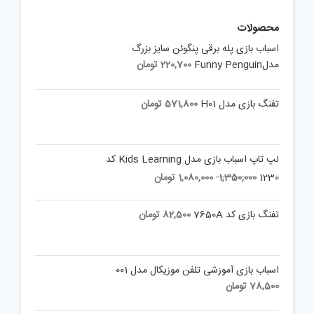
محصولات
اسباب بازی پله برقی پنگوئن سایز بزرگ
مدلFunny Penguin
220,700
تومان
تفنگ بازی مدل H01
571,800
تومان
لپ تاپ اسباب بازی مدل Kids Learning کد
Current
Original
1230
1,350,000
1,080,000
تومان
price
price
is:
was:
تفنگ بازی کد 7650A
82,500
تومان
1,350,000 تومان.
1,080,000 تومان.
اسباب بازی آموزشی تلفن موزیکال مدل 001
78,500
تومان