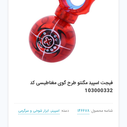
فیجت اسپید مگنتو طرح گوی مغناطیسی کد
103000332
شناسه محصول:
146678
دسته:
اسپینر، ابزار شوخی و سرگرمی