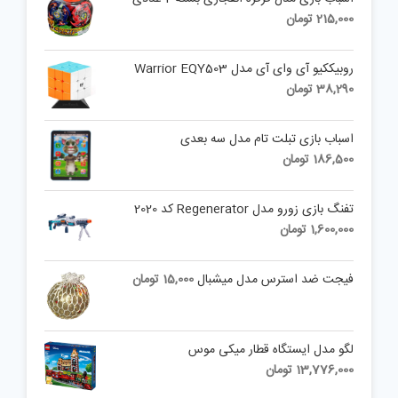
215,000
تومان
روبیککیو آی وای آی مدل Warrior EQY503
38,290
تومان
اسباب بازی تبلت تام مدل سه بعدی
186,500
تومان
تفنگ بازی زورو مدل Regenerator کد 2020
1,600,000
تومان
فیجت ضد استرس مدل میشبال
15,000
تومان
لگو مدل ایستگاه قطار میکی موس
13,776,000
تومان