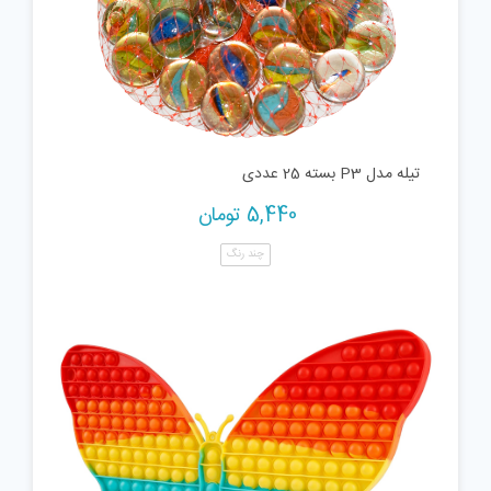
تیله مدل P3 بسته 25 عددی
5,440
تومان
چند رنگ