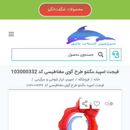
Ski
t
محصولات شگفت‌انگیز
conten
فیجت اسپید مگنتو طرح گوی مغناطیسی کد 103000332
خانه
/
فروشگاه
/
اسپینر، ابزار شوخی و سرگرمی
/
فیجت اسپید مگنتو طرح گوی مغناطیسی کد 103000332