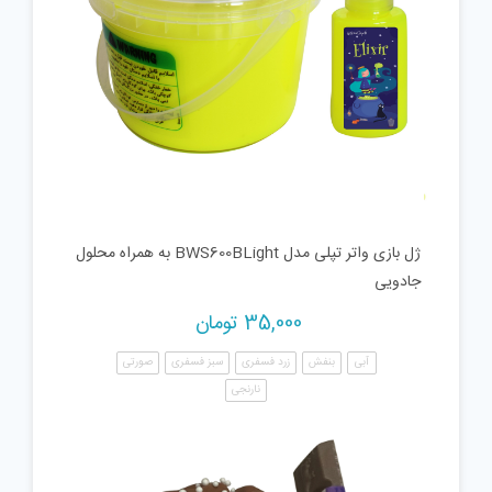
ژل بازی واتر تپلی مدل BWS600BLight به همراه محلول
جادویی
35,000
تومان
آبی
بنفش
زرد فسفری
سبز فسفری
صورتی
نارنجی