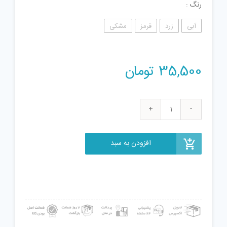
رنگ
آبی
زرد
قرمز
مشکی
35,500
تومان
فیجت
اسپید
مگنتو
افزودن به سبد
طرح
گوی
مغناطیسی
کد
103000332
عدد