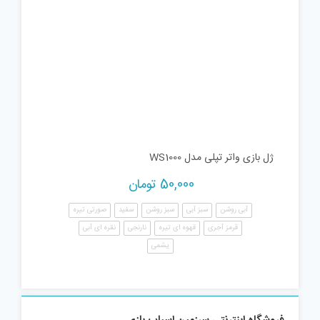
ژل بازی واتر تپلی مدل WS1000
50,000
تومان
آبی روشن
سبز آبی
سبز روشن
سفید
صورتی تیره
قرمز آجری
قهوه ای تیره
نارنجی
نقره ای آبی
یشمی