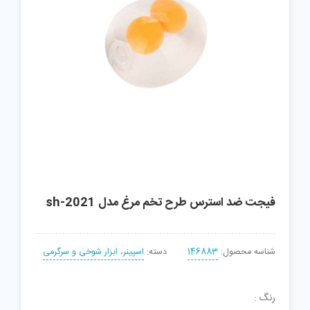
فیجت ضد استرس طرح تخم مرغ مدل sh-2021
شناسه محصول:
146883
دسته:
اسپینر، ابزار شوخی و سرگرمی
رنگ