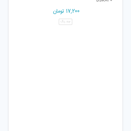
DSK830
17,200
تومان
چند رنگ