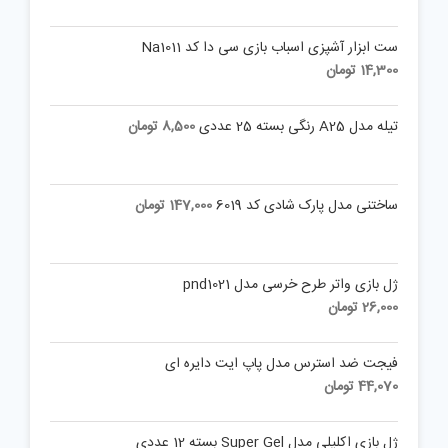
ست ابزار آشپزی اسباب بازی سی دا کد Na1011
14,300
تومان
تیله مدل A25 رنگی بسته 25 عددی
8,500
تومان
ساختنی مدل پارک شادی کد 6019
147,000
تومان
ژل بازی واتر طرح خرسی مدل pnd1021
26,000
تومان
فیجت ضد استرس مدل پاپ ایت دایره ای
44,070
تومان
ژل بازی اکلیلی مدل Super Gel بسته 12 عددی