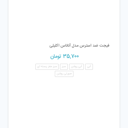
فیجت ضد استرس مدل آناناس اکلیلی
35,700
تومان
آبی
آبی روشن
سبز
سبز مغز پسته ای
صورتی روشن