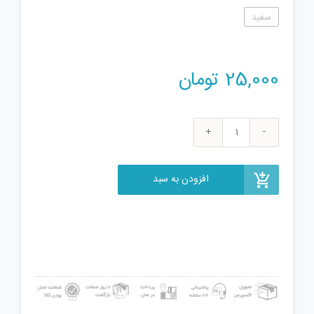
سفید
25,000
تومان
فیجت
ضد
استرس
افزودن به سبد
طرح
تخم
مرغ
مدل
sh-
2021
عدد