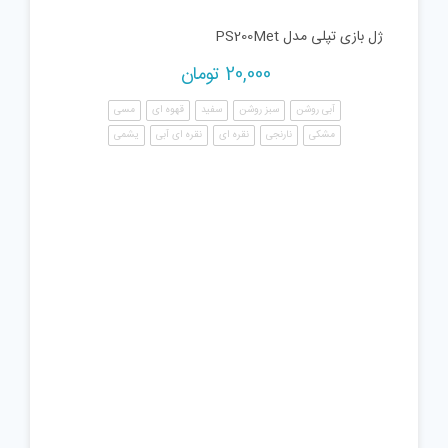
ژل بازی تپلی مدل PS200Met
20,000
تومان
آبی روشن
سبز روشن
سفید
قهوه ای
مسی
مشکی
نارنجی
نقره ای
نقره ای آبی
یشمی