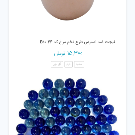
فیجت ضد استرس طرح تخم مرغ کد B10144
15,300
تومان
سفید
کرم
گل بهی