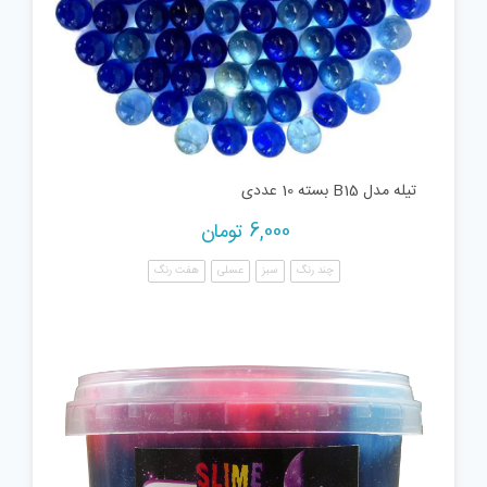
تیله مدل B15 بسته 10 عددی
6,000
تومان
چند رنگ
سبز
عسلی
هفت رنگ