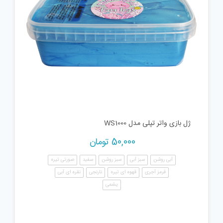
ژل بازی واتر تپلی مدل WS1000
50,000
تومان
آبی روشن
سبز آبی
سبز روشن
سفید
صورتی تیره
قرمز آجری
قهوه ای تیره
نارنجی
نقره ای آبی
یشمی