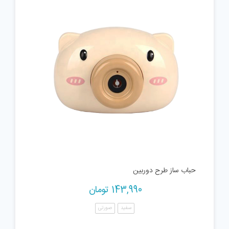
حباب ساز طرح دوربین
143,990
تومان
سفید
صورتی