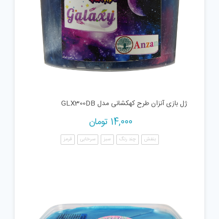
ژل بازی آنزان طرح کهکشانی مدل GLX300DB
14,000
تومان
بنفش
چند رنگ
سبز
سرخابی
قرمز