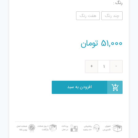
رنگ
چند رنگ
هفت رنگ
51,000
تومان
فیجت
ضد
استرس
افزودن به سبد
طرح
حیوانات
کد
1216
بسته
5
عددی