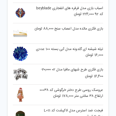
اسباب بازی مدل فرفره های انفجاری beyblade
کد 92
224,000
تومان
بازی فکری مائده مدل اعصاب سنج
88,000
تومان
تیله شیشه ای گلدونه مدل آبی بسته 100 عددی
16,000
تومان
Original
بازی فکری طرح شبهای مافیا مدل 02
20,000
price
Current
16,400
تومان
was:
price
is:
20,000 تومان.
عروسک روسی طرح دختر خرگوشی کد ۰۰۰۳۸
16,400 تومان.
ارتفاع ۳۸ سانتی متر
178,000
تومان
فیجت ضد استرس مدل لاکپشت کد L011