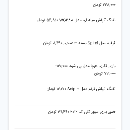
price
Current
228,000
تومان
was:
price
is:
330,000 تومان.
تفنگ آبپاش میله ای مدل WG688
54,810
تومان
228,000 تومان.
فرفره مدل Spiral بسته 3 عددی
8,490
تومان
Original
بازی فکری هوپا مدل پی شوم
120,000
price
Current
73,000
تومان
was:
price
is:
120,000 تومان.
تفنگ آبپاش ترنم مدل Sniper
12,200
تومان
73,000 تومان.
خمیر بازی سوپر کلی کد 2012
31,490
تومان