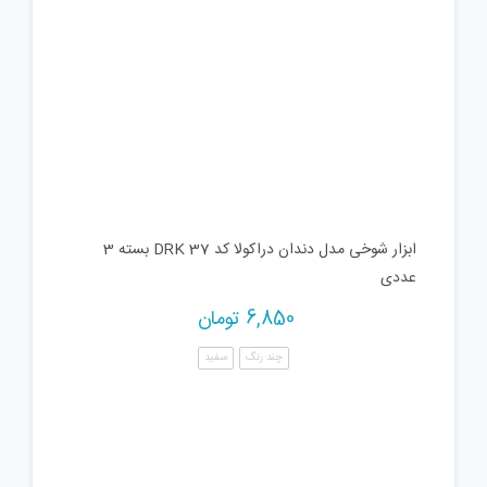
ابزار شوخی مدل دندان دراکولا کد DRK 37 بسته 3
عددی
6,850
تومان
چند رنگ
سفید