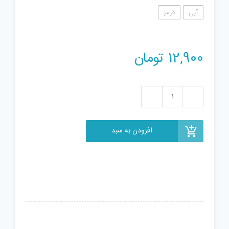
آبی
قرمز
12,900
تومان
فیجت
ضد
استرس
افزودن به سبد
طرح
دست
مدل
244-
08
عدد