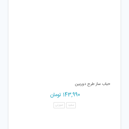
حباب ساز طرح دوربین
143,990
تومان
سفید
صورتی