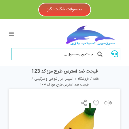
Ski
t
محصولات شگفت‌انگیز
conten
فیجت ضد استرس طرح موز کد 123
خانه
/
فروشگاه
/
اسپینر، ابزار شوخی و سرگرمی
/
فیجت ضد استرس طرح موز کد 123