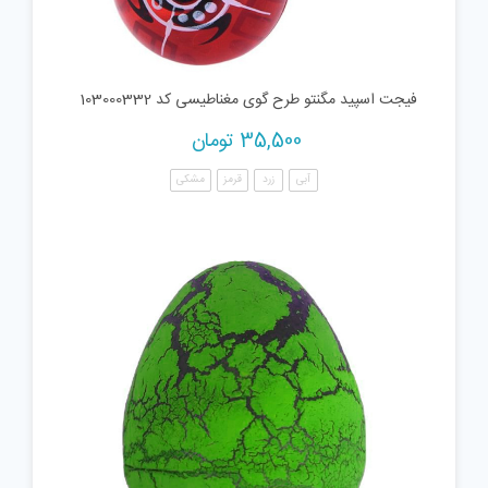
فیجت اسپید مگنتو طرح گوی مغناطیسی کد 103000332
35,500
تومان
آبی
زرد
قرمز
مشکی