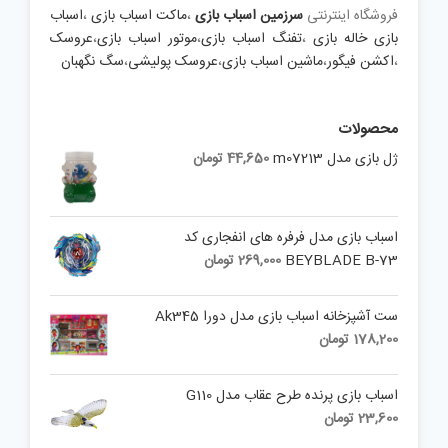
فروشگاه اینترنتی
سرزمین اسباب بازی
،
ماکت اسباب بازی
،
اسباب
بازی خاله بازی
،
تفنگ اسباب بازی
،
موتور اسباب بازی
،
عروسک
،
اکشن فیگور
،
ماشین اسباب بازی
،
عروسک پولیشی
،
سگ نگهبان
محصولات
ژل بازی مدل m07213
44,650
تومان
اسباب بازی مدل فرفره های انفجاری کد
BEYBLADE B-73
269,000
تومان
ست آشپزخانه اسباب بازی مدل دورا Ak345
178,200
تومان
اسباب بازی پرنده طرح عقاب مدل G110
23,600
تومان