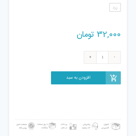
زرد
32,000
تومان
فیجت
ضد
استرس
افزودن به سبد
طرح
موز
کد
123
عدد