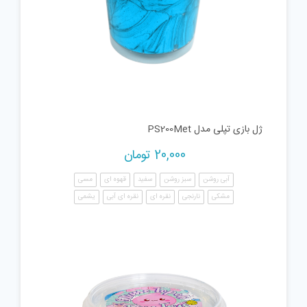
ژل بازی تپلی مدل PS200Met
20,000
تومان
آبی روشن
سبز روشن
سفید
قهوه ای
مسی
مشکی
نارنجی
نقره ای
نقره ای آبی
یشمی