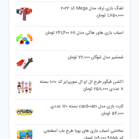
تفنگ بازی نرف مدل Mega کد 2022
1,750,000
تومان
اسباب بازی هاور هاکی مدل H1
241,400
تومان
شمشیر مدل شوگان
72,000
تومان
اکشن فیگور طرح ال او ال سورپرایز کد 1010 بسته
8 عددی
258,000
تومان
کارت بازی مدل card005n بسته 120 عددی
54,000
تومان
ساختنی اسباب بازی های پویا طرح باب اسفنجی
کد 9755
109,000
تومان