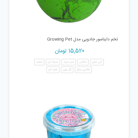
تخم دایناسور جادویی مدل Growing Pet
15,520
تومان
آبی نیلی
بنفش
سبز تیره
سرمه ای
سفید
طلایی براق
گل بهی
نقره ای