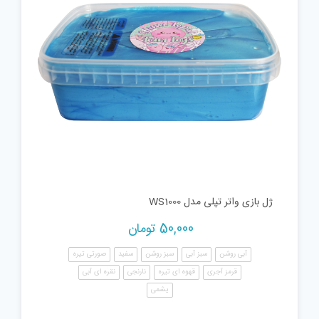
ژل بازی واتر تپلی مدل WS1000
50,000
تومان
آبی روشن
سبز آبی
سبز روشن
سفید
صورتی تیره
قرمز آجری
قهوه ای تیره
نارنجی
نقره ای آبی
یشمی