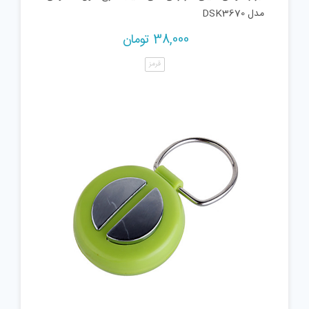
مدل DSK3670
38,000
تومان
قرمز