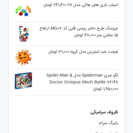
اسباب بازی هاور هاکی مدل H1
241,400
تومان
عروسک طرح دختر روسی قلبی کد MG07 ارتفاع
15 سانتی متر
48,000
تومان
فیجت ضد استرس مدل کرونا
31,000
تومان
لگو سری Spiderman مدل Spider-Man &
Doctor Octopus Mech Battle 76198
1,950,000
تومان
ظروف سرامیکی
زابیگ سرام