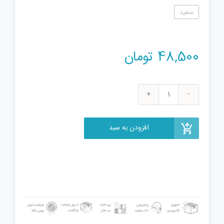
سفید
48,500
تومان
فیجت
ضد
استرس
افزودن به سبد
مدل
اسکویشی
عدد