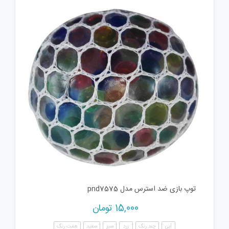
توپ بازی ضد استرس مدل pnd7575
15,000
تومان
آبی
چند رنگ
زرد
سبز
سفید
هفت رنگ