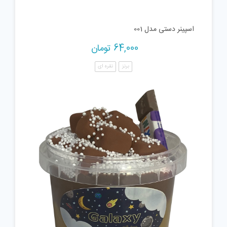
اسپینر دستی مدل 001
64,000
تومان
برنز
نقره ای