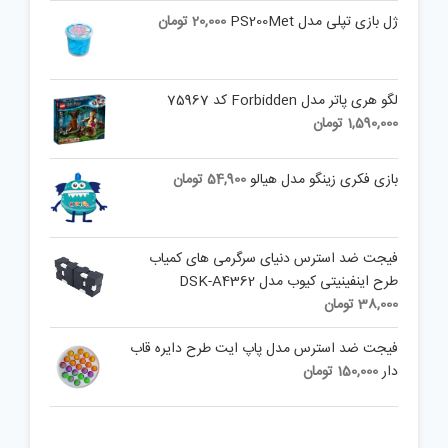
ژل بازی تپلی مدل PS200Met
20,000
تومان
لگو هری پاتر مدل Forbidden کد 75967
1,590,000
تومان
بازی فکری زینگو مدل هیالو
54,900
تومان
فیجت ضد استرس دنیای سرگرمی های کمیاب
طرح اینفینیتی کیوب مدل DSK-A4362
38,000
تومان
فیجت ضد استرس مدل پاپ ایت طرح دایره قاب
دار
150,000
تومان