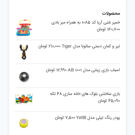
محصولات
خمیر شنی آریا کد 1085 به همراه میز بادی
160,700
تومان
تیر و کمان دستی ساتونا مدل Tiger
210,000
تومان
اسباب بازی زینتی مدل AB 1001
12,990
تومان
بازی ساختنی بلوک های خانه سازی 48 تکه
45,090
تومان
پودر رنگ تپلی مدل YelBl
7,500
تومان