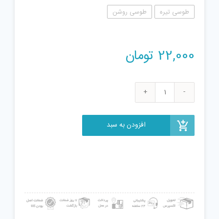
طوسی تیره
طوسی روشن
22,000
تومان
فیجت
ضد
استرس
افزودن به سبد
مدل
دلفین
کد
130-
08
عدد