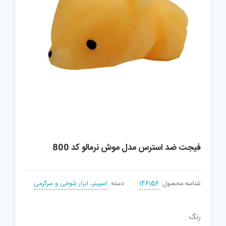
فیجت ضد استرس مدل موش نرمالو کد 800
شناسه محصول:
146156
دسته:
اسپینر، ابزار شوخی و سرگرمی
رنگ