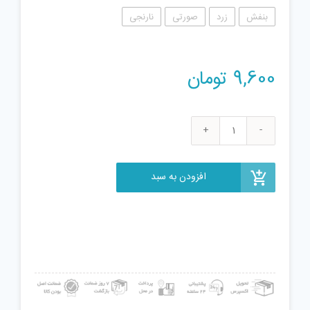
بنفش
زرد
صورتی
نارنجی
9,600
تومان
فیجت
ضد
استرس
افزودن به سبد
مدل
موش
نرمالو
کد
800
عدد