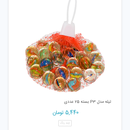
تیله مدل P3 بسته 25 عددی
5,440
تومان
چند رنگ