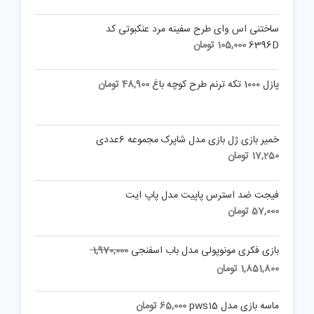
ساختنی اس وای طرح سفینه مرد عنکبوتی کد
6396D
105,000
تومان
پازل 1000 تکه ترنم طرح کوچه باغ
48,900
تومان
خمیر بازی ژل بازی مدل شاپرک مجموعه 6عددی
17,250
تومان
فیجت ضد استرس پاپیت مدل پاپ ایت
57,000
تومان
Original
بازی فکری مونوپولی مدل باب اسفنجی
1,970,000
price
Current
1,851,800
تومان
was:
price
is:
1,970,000 تومان.
ماسه بازی مدل pws15
65,000
تومان