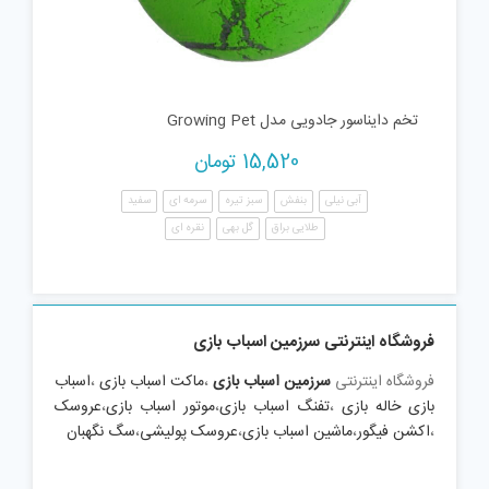
تخم دایناسور جادویی مدل Growing Pet
15,520
تومان
آبی نیلی
بنفش
سبز تیره
سرمه ای
سفید
طلایی براق
گل بهی
نقره ای
فروشگاه اینترنتی سرزمین اسباب بازی
فروشگاه اینترنتی
سرزمین اسباب بازی
،
ماکت اسباب بازی
،
اسباب
بازی خاله بازی
،
تفنگ اسباب بازی
،
موتور اسباب بازی
،
عروسک
،
اکشن فیگور
،
ماشین اسباب بازی
،
عروسک پولیشی
،
سگ نگهبان