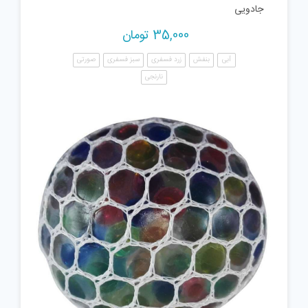
جادویی
35,000
تومان
آبی
بنفش
زرد فسفری
سبز فسفری
صورتی
نارنجی