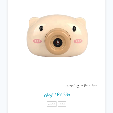
حباب ساز طرح دوربین
143,990
تومان
سفید
صورتی