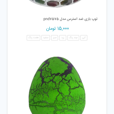
توپ بازی ضد استرس مدل pnd7575
15,000
تومان
آبی
چند رنگ
زرد
سبز
سفید
هفت رنگ