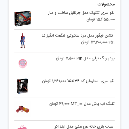
محصولات
لگو سری تکنیک مدل جرثقیل ساخت و ساز
15,455,000
تومان
اکشن فیگور مدل مرد عنکبوتی شگفت انگیز کد
251
13,200,000
تومان
پودر رنگ تپلی مدل Pin
7,500
تومان
لگو سری استاروارز کد ۷۵۵۳۴
1,261,000
تومان
تفنگ آب پاش مدل MT_00
49,000
تومان
اسباب بازی خانه عروسکی مدل اینداکو