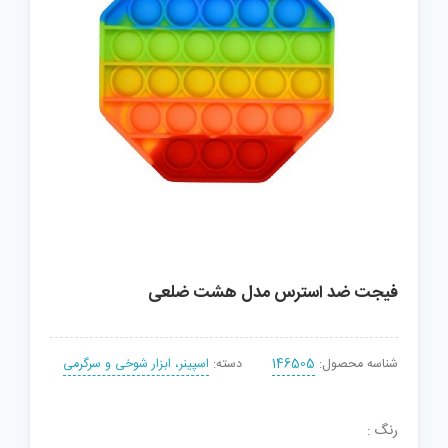
فیجت ضد استرس مدل هشت ضلعی
شناسه محصول:
146505
دسته:
اسپینر، ابزار شوخی و سرگرمی
رنگ