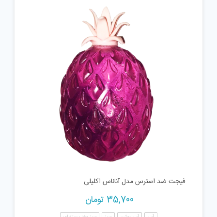
فیجت ضد استرس مدل آناناس اکلیلی
35,700
تومان
آبی
آبی روشن
سبز
سبز مغز پسته ای