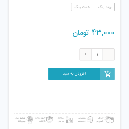
چند رنگ
هفت رنگ
43,000
تومان
فیجت
ضد
استرس
افزودن به سبد
مدل
هشت
ضلعی
عدد