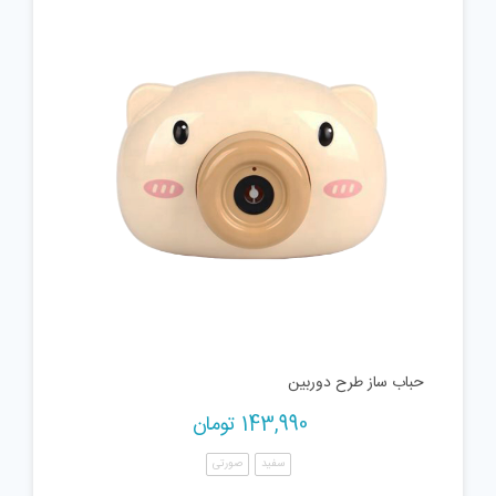
حباب ساز طرح دوربین
143,990
تومان
سفید
صورتی