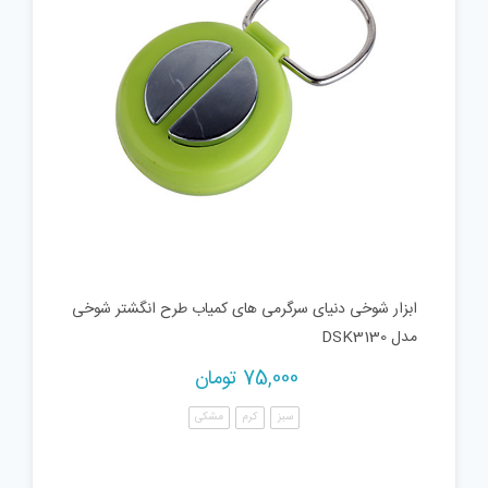
ابزار شوخی دنیای سرگرمی های کمیاب طرح انگشتر شوخی
مدل DSK3130
75,000
تومان
سبز
کرم
مشکی