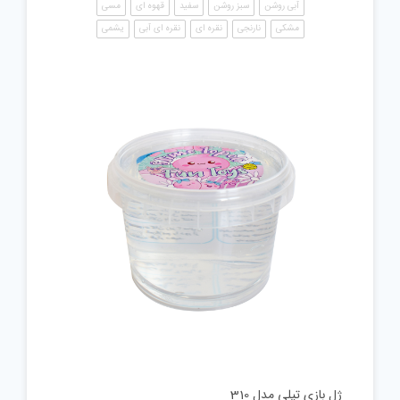
آبی روشن
سبز روشن
سفید
قهوه ای
مسی
مشکی
نارنجی
نقره ای
نقره ای آبی
یشمی
ژل بازی تپلی مدل 310