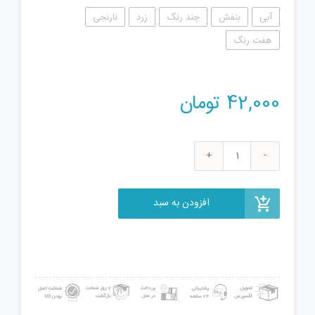
آبی
بنفش
چند رنگ
زرد
نارنجی
هفت رنگ
42,000
تومان
فیجت
ضد
استرس
افزودن به سبد
مدل
پاپیت
سلیکونی
عدد