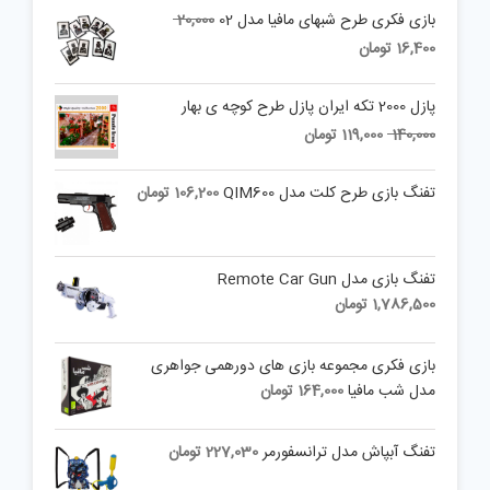
Original
بازی فکری طرح شبهای مافیا مدل 02
20,000
price
Current
16,400
تومان
was:
price
is:
20,000 تومان.
پازل 2000 تکه ایران پازل طرح کوچه ی بهار
16,400 تومان.
Current
Original
140,000
119,000
تومان
price
price
is:
was:
تفنگ بازی طرح کلت مدل QIM600
106,200
تومان
140,000 تومان.
119,000 تومان.
تفنگ بازی مدل Remote Car Gun
1,786,500
تومان
بازی فکری مجموعه بازی های دورهمی جواهری
مدل شب مافیا
164,000
تومان
تفنگ آبپاش مدل ترانسفورمر
227,030
تومان