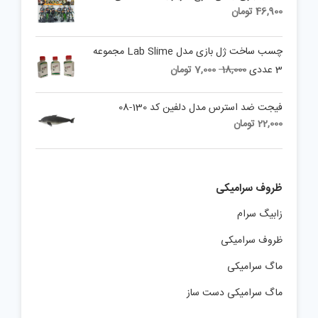
46,900
تومان
چسب ساخت ژل بازی مدل Lab Slime مجموعه
Current
Original
3 عددی
18,000
7,000
تومان
price
price
is:
was:
فیجت ضد استرس مدل دلفین کد 130-08
18,000 تومان.
7,000 تومان.
22,000
تومان
ظروف سرامیکی
زابیگ سرام
ظروف سرامیکی
ماگ سرامیکی
ماگ سرامیکی دست ساز