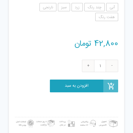
آبی
چند رنگ
زرد
سبز
نارنجی
هفت رنگ
42,800
تومان
فیجت
ضد
استرس
افزودن به سبد
مدل
پاپیت
سلیکونی
عدد