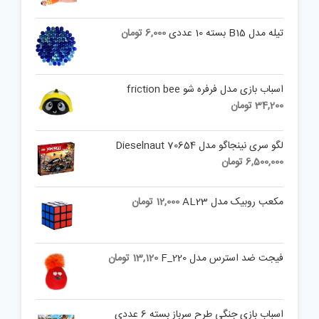
تیله مدل B15 بسته 10 عددی
6,000
تومان
اسباب بازی مدل فرفره شو friction bee
34,200
تومان
لگو سری نینجاگو مدل Dieselnaut 70654
6,500,000
تومان
مکعب روبیک مدل AL23
12,000
تومان
فیجت ضد استرس مدل F_220
13,120
تومان
اسباب بازی جنگی طرح سرباز بسته 6 عددی