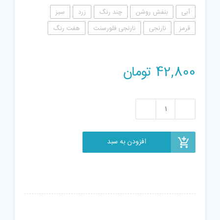
آبی
بنفش روشن
چند رنگ
زرد
سبز
قرمز
نارنجی
نارنجی فلورسنت
هفت رنگ
42,800
تومان
فیجت
ضد
استرس
افزودن به سبد
مدل
پاپ
ایت
دایره
ایی
عدد