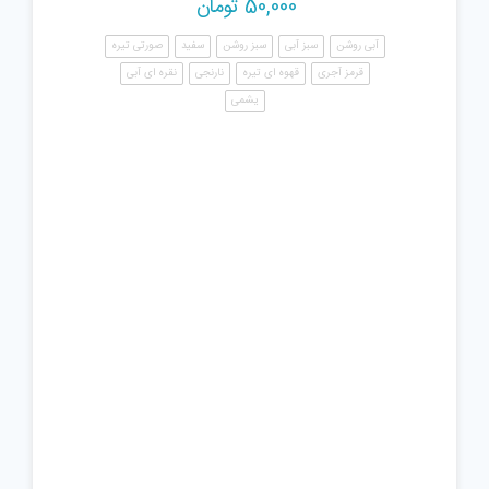
50,000
تومان
آبی روشن
سبز آبی
سبز روشن
سفید
صورتی تیره
قرمز آجری
قهوه ای تیره
نارنجی
نقره ای آبی
یشمی