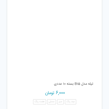
تیله مدل B15 بسته 10 عددی
6,000
تومان
چند رنگ
سبز
عسلی
هفت رنگ