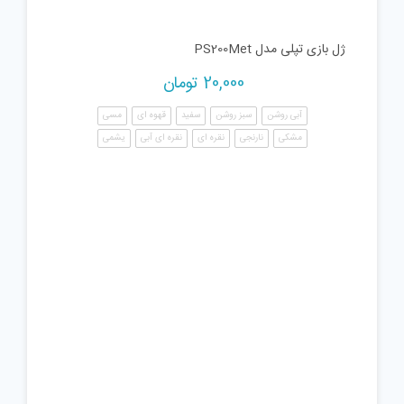
ژل بازی تپلی مدل PS200Met
20,000
تومان
آبی روشن
سبز روشن
سفید
قهوه ای
مسی
مشکی
نارنجی
نقره ای
نقره ای آبی
یشمی