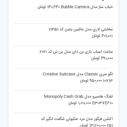
حباب ساز مدل Bubble Camera
140,640
تومان
ساختنی لاری مدل ماشین بتمن کد 11351
401,000
تومان
ساعت اسباب بازی بن دای مدل بن تن کد 2021
490,000
تومان
لگو سری Classic مدل Creative Suitcase
10713
950,000
تومان
تفنگ هاسبرو مدل Monopoly Cash Grab
E3037EF10
1,010,000
تومان
اکشن فیگور مدل مرد عنکبوتی شگفت انگیز کد
251
13,200,000
تومان