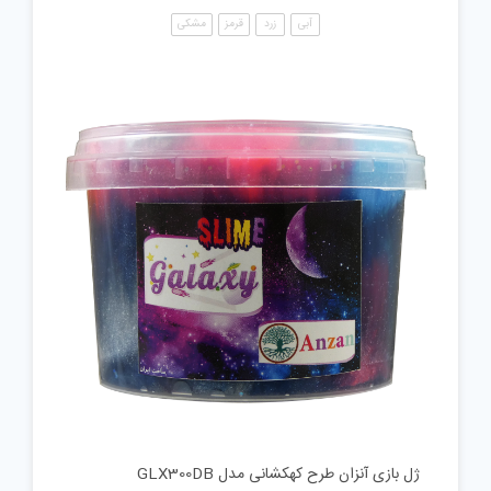
آبی
زرد
قرمز
مشکی
ژل بازی آنزان طرح کهکشانی مدل GLX300DB