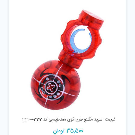
فیجت اسپید مگنتو طرح گوی مغناطیسی کد 103000332
35,500
تومان