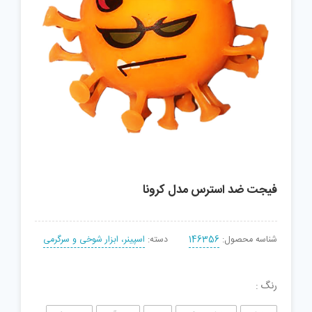
فیجت ضد استرس مدل کرونا
شناسه محصول:
146356
دسته:
اسپینر، ابزار شوخی و سرگرمی
رنگ