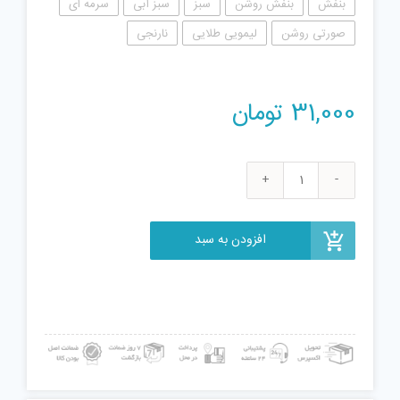
بنفش
بنفش روشن
سبز
سبز آبی
سرمه ای
صورتی روشن
لیمویی طلایی
نارنجی
31,000
تومان
فیجت
ضد
استرس
افزودن به سبد
مدل
کرونا
عدد