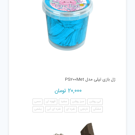
ژل بازی تپلی مدل PS200Met
20,000
تومان
آبی روشن
سبز روشن
سفید
قهوه ای
مسی
مشکی
نارنجی
نقره ای
نقره ای آبی
یشمی