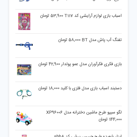
اسباب بازی لوازم آرایشی کد T117
53,900
تومان
تفنگ آب پاش مدل BT
58,000
تومان
بازی فکری فکرآوران مدل عمو پولدار
42,900
تومان
دستبند اسباب بازی مدل فلزی با کلید
18,000
تومان
لگو سیپو طرح ماشین دخترانه مدل XP96006
144,000
تومان
ابزار شعبده طرح چیپس پرشی کد shb8