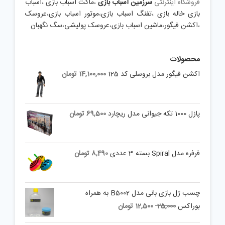
فروشگاه اینترنتی
سرزمین اسباب بازی
،
ماکت اسباب بازی
،
اسباب
بازی خاله بازی
،
تفنگ اسباب بازی
،
موتور اسباب بازی
،
عروسک
،
اکشن فیگور
،
ماشین اسباب بازی
،
عروسک پولیشی
،
سگ نگهبان
محصولات
اکشن فیگور مدل بروسلی کد 125
14,100,000
تومان
پازل 1000 تکه جیوانی مدل ریچارد
69,500
تومان
فرفره مدل Spiral بسته 3 عددی
8,490
تومان
چسب ژل بازی بانی مدل B5002 به همراه
Current
Original
بوراکس
25,000
12,500
تومان
price
price