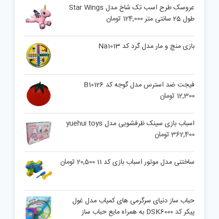
is:
was:
عروسک طرح اسب تک شاخ مدل Star Wings
25,000 تومان.
12,500 تومان.
طول 25 سانتی متر
124,000
تومان
بازی منچ و مار مدل گرد کد Na1013
فیجت ضد استرس مدل گوجه کد B10126
12,300
تومان
اسباب بازی سینک ظرفشویی مدل yuehui toys
362,400
تومان
ساختنی مدل موتور اسباب بازی کد 11
20,500
تومان
حباب ساز دنیای سرگرمی های کمیاب مدل غول
پیکر کد DSK6000 به همراه مایع حباب ساز