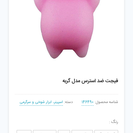
فیجت ضد استرس مدل گربه
شناسه محصول:
146490
دسته:
اسپینر، ابزار شوخی و سرگرمی
رنگ