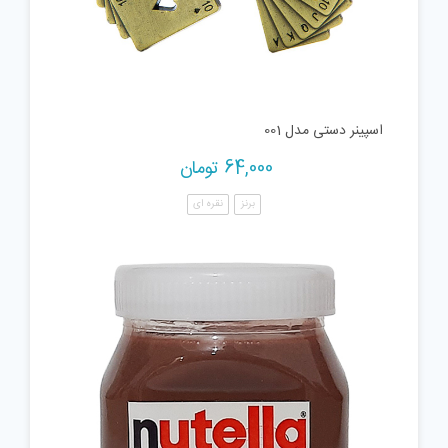
اسپینر دستی مدل 001
64,000
تومان
برنز
نقره ای