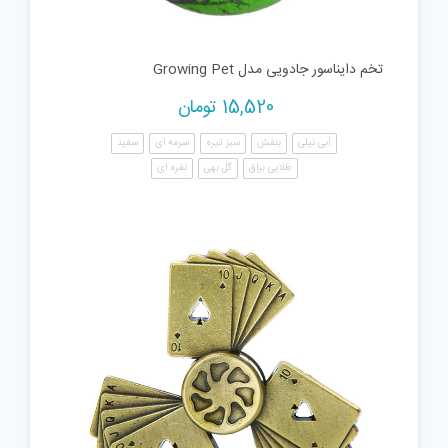
تخم دایناسور جادویی مدل Growing Pet
15,520
تومان
آبی نیلی
بنفش
سبز تیره
سرمه ای
سفید
طلایی براق
گل بهی
نقره ای