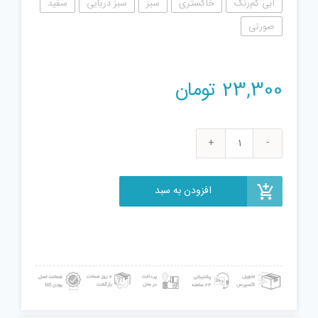
آبی کم‌رنگ
خاکستری
سبز
سبز دریایی
سفید
صورتی
23,300
تومان
فیجت
ضد
استرس
افزودن به سبد
مدل
گربه
عدد