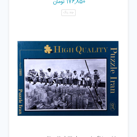
176,850
تومان
چند رنگ