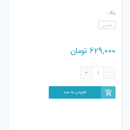
رنگ
صورتی
629,000
تومان
قلم
طراحی
سه
افزودن به سبد
بعدی
کد
03
عدد