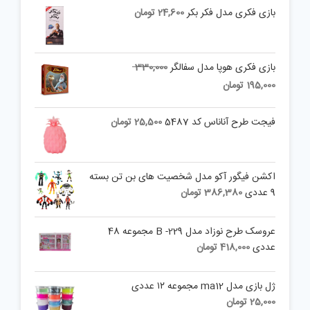
بازی فکری مدل فکر بکر
24,600
تومان
Original
بازی فکری هوپا مدل سفالگر
330,000
price
Current
195,000
تومان
was:
price
is:
330,000 تومان.
فیجت طرح آناناس کد 5487
25,500
تومان
195,000 تومان.
اکشن فیگور آکو مدل شخصیت های بن تن بسته
9 عددی
386,380
تومان
عروسک طرح نوزاد مدل B -229 مجموعه 48
عددی
418,000
تومان
ژل بازی مدل ma12 مجموعه ۱۲ عددی
25,000
تومان