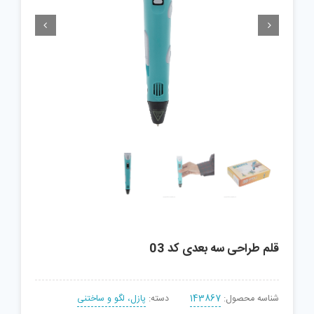


قلم طراحی سه بعدی کد 03
شناسه محصول:
143867
دسته:
پازل، لگو و ساختنی