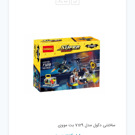
آبی
چند رنگ
ساختنی دکول مدل 7129 بت مووی