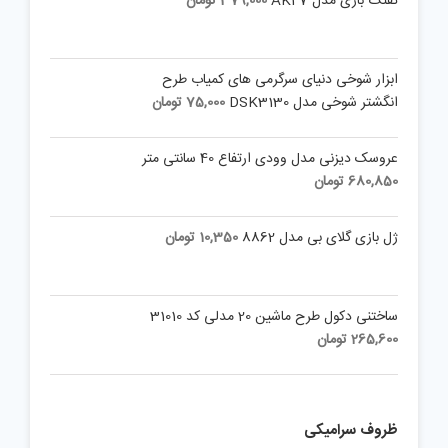
تفنگ بازی مدل AK47
379,000
تومان
ابزار شوخی دنیای سرگرمی های کمیاب طرح
انگشتر شوخی مدل DSK3130
75,000
تومان
عروسک دیزنی مدل وودی ارتفاع 40 سانتی متر
680,850
تومان
ژل بازی گلای بی مدل 8862
10,350
تومان
ساختنی دکول طرح ماشین 20 مدلی کد 31010
265,600
تومان
ظروف سرامیکی