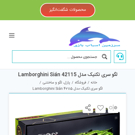
Ski
t
محصولات شگفت‌انگیز
conten
لگو سری تکنیک مدل Lamborghini Sián 42115
خانه
/
فروشگاه
/
پازل، لگو و ساختنی
/
لگو سری تکنیک مدل Lamborghini Sián 42115