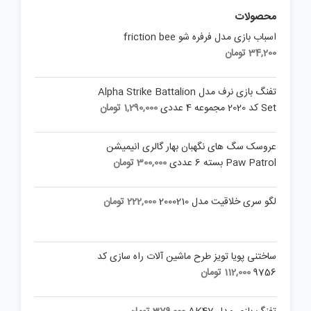
محصولات
اسباب بازی مدل فرفره شو friction bee
34,200
تومان
تفنگ بازی نرف مدل Alpha Strike Battalion
Set کد 2020 مجموعه 4 عددی
1,290,000
تومان
عروسک سگ های نگهبان بهار گالری انیمیشن
Paw Patrol بسته 6 عددی
300,000
تومان
لگو سری خلاقیت مدل 2000210
222,000
تومان
ساختنی پویا تویز طرح ماشین آلات راه سازی کد
9756
112,000
تومان