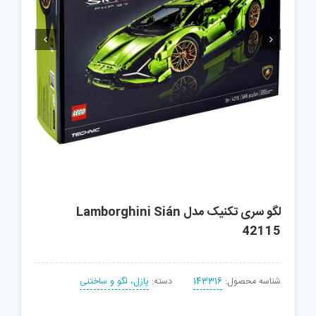


لگو سری تکنیک مدل Lamborghini Sián
42115
شناسه محصول:
143316
دسته:
پازل، لگو و ساختنی