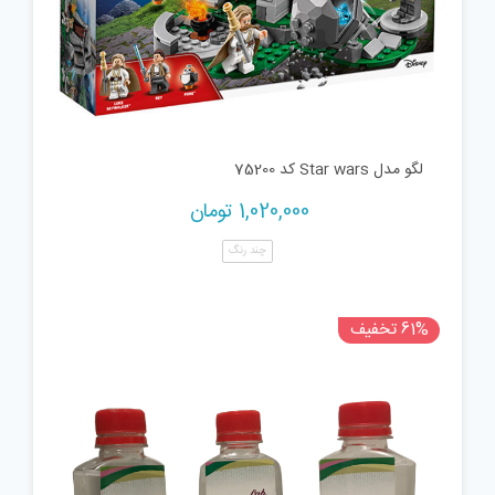
لگو مدل Star wars کد 75200
1,020,000
تومان
چند رنگ
61% تخفیف