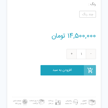
رنگ
چند رنگ
14,500,000
تومان
لگو
سری
تکنیک
افزودن به سبد
مدل
Lamborghini
Sián
42115
عدد