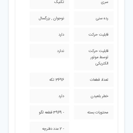
سری
تکنیک
رده سنی
نوجوان , بزرگسال
قابلیت حرکت
دارد
قابلیت حرکت
ندارد
توسط موتور
الکتریکی
تعداد قطعات
3696 تکه
خطر بلعیدن
دارد
محتویات بسته
- 3969 قطعه لگو
- 2 عدد دفترچه