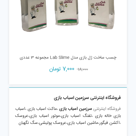
چسب ساخت ژل بازی مدل Lab Slime مجموعه 3 عددی
Current
Original
7,000
تومان
18,000
price
price
is:
was:
18,000 تومان.
7,000 تومان.
فروشگاه اینترنتی سرزمین اسباب بازی
فروشگاه اینترنتی
سرزمین اسباب بازی
،
ماکت اسباب بازی
،
اسباب
بازی خاله بازی
،
تفنگ اسباب بازی
،
موتور اسباب بازی
،
عروسک
،
اکشن فیگور
،
ماشین اسباب بازی
،
عروسک پولیشی
،
سگ نگهبان