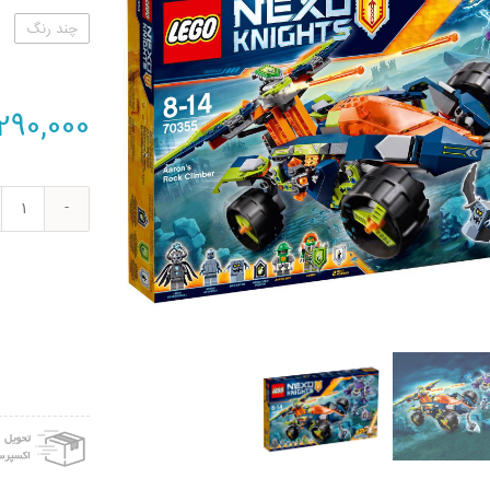
چند رنگ
290,000
لگو
سری
نکسو
کد
۳۵۵
عدد