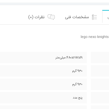
مشخصات فنی
نظرات (0)
lego nexo knight
480x282x61 میلی‌متر
930 گرم
930 گرم
پنج عدد