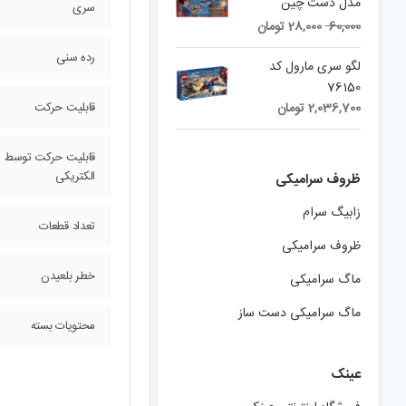
مدل دست چین
سری
Current
Original
60,000
28,000
تومان
price
price
رده سنی
is:
was:
لگو سری مارول کد
60,000 تومان.
28,000 تومان.
76150
2,036,700
تومان
قابلیت حرکت
قابلیت حرکت توسط م
الکتریکی
ظروف سرامیکی
زابیگ سرام
تعداد قطعات
ظروف سرامیکی
خطر بلعیدن
ماگ سرامیکی
ماگ سرامیکی دست ساز
محتویات بسته
عینک