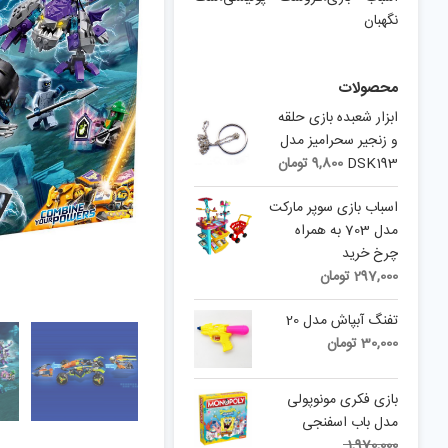
نگهبان
محصولات
ابزار شعبده بازی حلقه
و زنجیر سحرامیز مدل
DSK193
9,800
تومان
اسباب بازی سوپر مارکت
مدل 703 به همراه
چرخ خرید
297,000
تومان
تفنگ آبپاش مدل 20
30,000
تومان
بازی فکری مونوپولی
مدل باب اسفنجی
Original
1,970,000