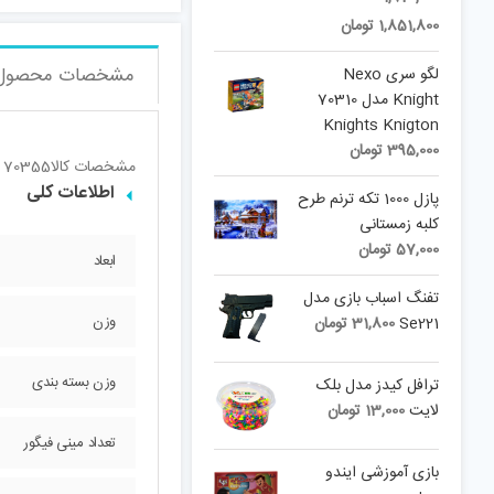
Current
price
1,851,800
تومان
price
was:
is:
1,970,000 تومان.
مشخصات محصول
لگو سری Nexo
1,851,800 تومان.
Knight مدل 70310
Knights Knigton
395,000
تومان
مشخصات کالا
s 70355
اطلاعات کلی
پازل 1000 تکه ترنم طرح
کلبه زمستانی
57,000
تومان
ابعاد
تفنگ اسباب بازی مدل
وزن
Se221
31,800
تومان
وزن بسته بندی
ترافل کیدز مدل بلک
لایت
13,000
تومان
تعداد مینی فیگور
بازی آموزشی ایندو