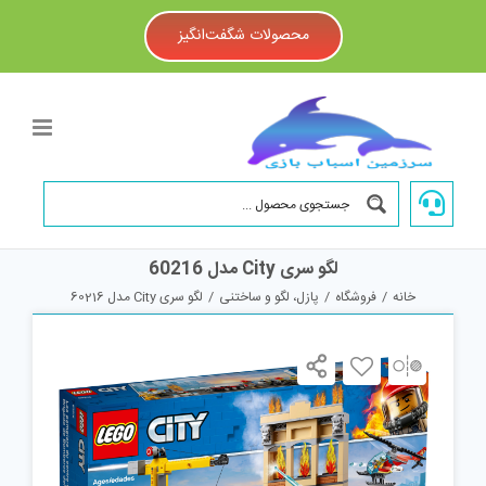
Ski
t
محصولات شگفت‌انگیز
conten
لگو سری City مدل 60216
خانه
/
فروشگاه
/
پازل، لگو و ساختنی
/
لگو سری City مدل 60216