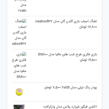
تفنگ اسباب بازی گلدن گان مدل naabsell32
17,800
تومان
بازی فکری طرح شب های مافیا مدل BM100
19,500
تومان
پودر رنگ تپلی مدل YelBl
7,500
تومان
اکشن فیگور بلیزارد پلاس مدل وارکرافت