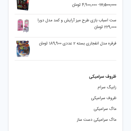
Current
Original
17,500,000
4,900,000
تومان
price
price
is:
was:
ست اسباب بازی طرح میز آرایش و کمد مدل دورا
17,500,000 تومان.
4,900,000 تومان.
229,000
تومان
فرفره مدل انفجاری بسته 2 عددی
189,900
تومان
ظروف سرامیکی
زابیگ سرام
ظروف سرامیکی
ماگ سرامیکی
ماگ سرامیکی دست ساز