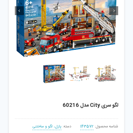


لگو سری City مدل 60216
شناسه محصول:
143572
دسته:
پازل، لگو و ساختنی