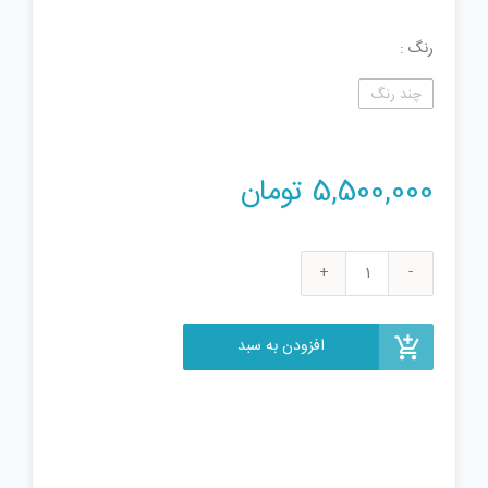
رنگ
چند رنگ
5,500,000
تومان
لگو
سری
City
افزودن به سبد
مدل
60216
عدد