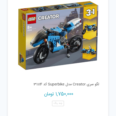
لگو سری Creator مدل Superbike کد 31114
1,750,000
تومان
چند رنگ