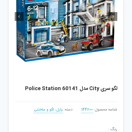


لگو سری City مدل Police Station 60141
شناسه محصول:
144200
دسته:
پازل، لگو و ساختنی
رنگ