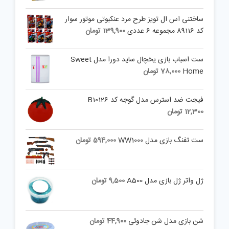
ساختنی اس ال تویز طرح مرد عنکبوتی موتور سوار
کد 89116 مجموعه 6 عددی
139,900
تومان
ست اسباب بازی یخچال ساید دورا مدل Sweet
Home
78,000
تومان
فیجت ضد استرس مدل گوجه کد B10126
12,300
تومان
ست تفنگ بازی مدل WW1000
594,000
تومان
ژل واتر ژل بازی مدل A500
9,500
تومان
شن بازی مدل شن جادوئی
44,900
تومان