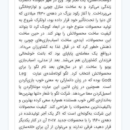
دوست‌داشتنی، یک نجار بود. وی در شهر «بلوند» دانمارک
زندگی می‌کرد و به ساخت منازل چوبی و لوازم‌خانگی
می‌پرداخت. با آغاز رکود بزرگ در دهه‌ی 1930 میلادی که
کل دنیا را تحت‌تأثیر خود قرار داده بود، اولکرک شروع به
تولید محصولات متنوع خود در ابعاد کوچک کرد تا بتواند
کیفیت ساخت محصولاتش را بهتر کند. در حین ساخت
این محصولات، ایده‌ی ساخت اسباب‌بازی‌های چوبی به
ذهنش خطور کرد که در قبال غذا به کشاورزان می‌داد.
درواقع یک معامله‌ی پایاپای بود که باعث خوشحالی
فرزندان کشاورزان هم می‌شد. بعد از مدتی، اسباب‌بازی
یویو را ساخت. او در سال‌های بعد نام لگو را برای
محصولاتش انتخاب کرد. لگو کوتاه‌شده‌ی عبارت Leg
Godt بوده که در زبان دانمارکی به معنی خوب بازی‌کردن
است. همچنین در زبان لاتین این عبارت مونتاژکردن یا
اسمبل‌کردن معنا می‌دهد. شرکت لگو با شعار «تنها بهترین‌ها
به‌اندازه‌ی کافی خوب هستند» همواره سعی کرده بهترین و
باکیفیت‌ترین محصولات را طراحی کند. کیفیت محصولات
این شرکت به‌گونه‌ای است که اگر یک آجر تولیدشده در
دهه‌ی 1960 را با محصولات جدید 2017 آن در کنار یکدیگر
قرار دهید، فرقی ندارند و می‌توان از آن برای خانه‌سازی