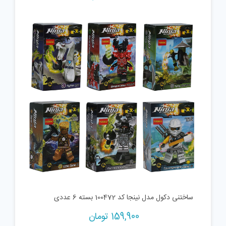
price
price
is:
was:
50,000 تومان.
12,000 تومان.
ساختنی دکول مدل نینجا کد 100472 بسته 6 عددی
159,900
تومان