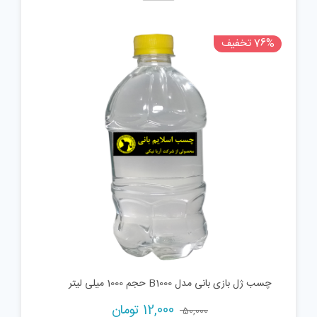
76% تخفیف
چسب ژل بازی بانی مدل B1000 حجم 1000 میلی لیتر
Current
Original
12,000
تومان
50,000