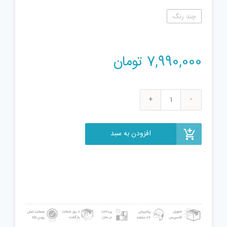
چند رنگ
7,990,000
تومان
لگو
سری
City
افزودن به سبد
مدل
Police
Station
60141
عدد