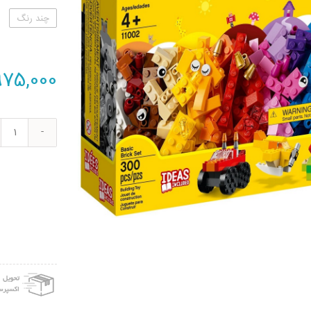
چند رنگ
975,000
لگو
سری
ssic
مدل
1002
asic
rick
Set
عدد