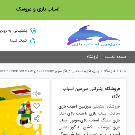
Ski
اسباب بازی و عروسک
t
conten
پشتیبانی: به زودی
کلیک کنید!
صفحه نخست
فروشگاه
خانه
/
فروشگاه
/
پازل، لگو و ساختنی
/
لگو سری Classic مدل 11002 Basic Brick Set
فروشگاه اینترنتی سرزمین اسباب
بازی
فروشگاه اینترنتی
سرزمین اسباب بازی
،
ماکت اسباب بازی
،
اسباب بازی خاله
بازی
،
تفنگ اسباب بازی
،
موتور اسباب
بازی
،
عروسک
،
اکشن فیگور
،
ماشین
اسباب بازی
،
عروسک پولیشی
،
سگ