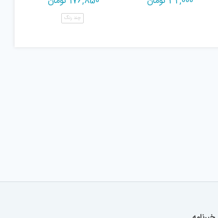
32,000
تومان
176,850
تومان
چند رنگ
خبرنامه