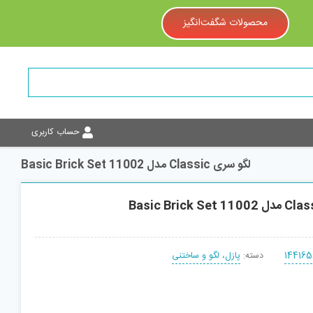
محصولات شگفت‌انگیز
حساب کاربری
لگو سری Classic مدل 11002 Basic Brick Set
144165
دسته:
پازل، لگو و ساختنی