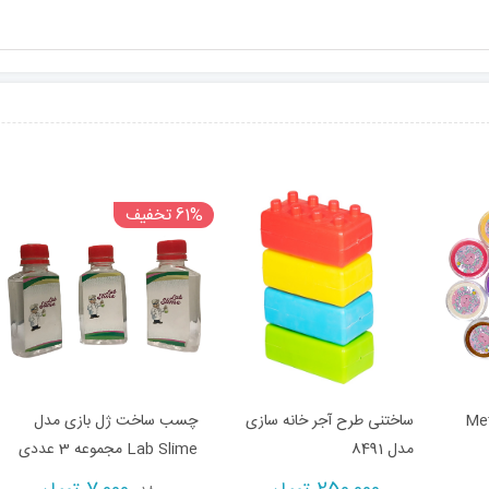
61% تخفیف
لی مدل Met16
ساختنی طرح آجر خانه سازی
چسب ساخت ژل بازی مدل
مدل 8491
Lab Slime مجموعه 3 عددی
rrent
Original