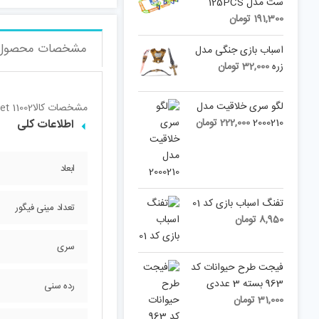
ست مدل 125PCS
191,300
تومان
مشخصات محصول
اسباب بازی جنگی مدل
زره
32,000
تومان
لگو سری خلاقیت مدل
مشخصات کالا
et 11002
2000210
222,000
تومان
اطلاعات کلی
ابعاد
تفنگ اسباب بازی کد 01
تعداد مینی فیگور
8,950
تومان
سری
فیجت طرح حیوانات کد
963 بسته 3 عددی
رده سنی
31,000
تومان