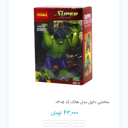
ساختنی دکول مدل هالک کد 0305
43,000
تومان
چند رنگ
سبز فسفری
قرمز