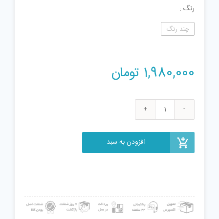
رنگ
چند رنگ
1,980,000
تومان
لگو
سری
Creator
افزودن به سبد
مدل
Townhouse
Toy
Store
31105
عدد