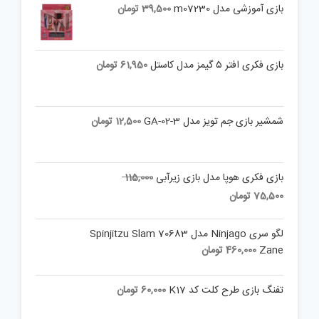
بازی آموزشی مدل m07230
39,500
تومان
بازی فکری افتر ۵ گیمز مدل کاستل
61,950
تومان
شمشیر بازی جم تویز مدل 3-02-GA
12,500
تومان
Original
بازی فکری هوپا مدل بازی زیرآبی
115,000
price
Current
75,500
تومان
was:
price
is:
115,000 تومان.
لگو سری Ninjago مدل 70683 Spinjitzu Slam
75,500 تومان.
Zane
460,000
تومان
تفنگ بازی طرح کلت کد K17
60,000
تومان