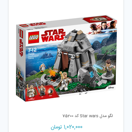
لگو مدل Star wars کد 75200
1,020,000
تومان