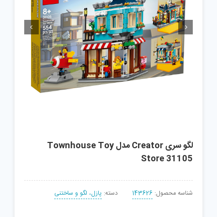


لگو سری Creator مدل Townhouse Toy
Store 31105
شناسه محصول:
143626
دسته:
پازل، لگو و ساختنی