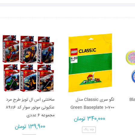
لی مدل Black
لگو سری Classic مدل
ساختنی اس ال تویز طرح مرد
Green Baseplate 10700
عنکبوتی موتور سوار کد 89116
مجموعه 6 عددی
340,000
تومان
139,900
تومان
چند رنگ