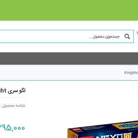
لگو سری Nexo Knight مدل 70310 Knights Knigton
شناسه محصول:
395,000