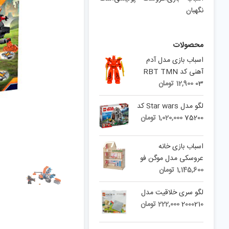
نگهبان
محصولات
اسباب بازی مدل آدم
آهنی کد RBT TMN
03
12,900
تومان
لگو مدل Star wars کد
75200
1,020,000
تومان
اسباب بازی خانه
عروسکی مدل موگن فو
1,145,600
تومان
لگو سری خلاقیت مدل
2000210
222,000
تومان