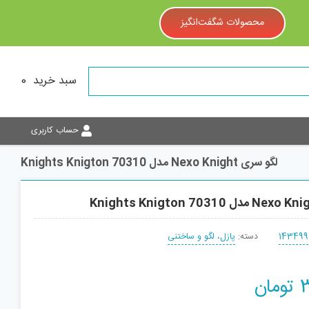
محصولات شگفت‌انگیز
سبد خرید
0
حساب کاربری
لگو سری Nexo Knight مدل 70310 Knights Knigton
143499
دسته:
پازل، لگو و ساختنی
تومان
افزودن به سبد