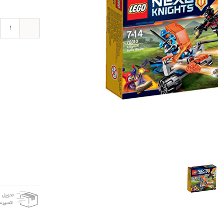
لگو
سری
exo
ight
مدل
0310
ghts
gton
عدد