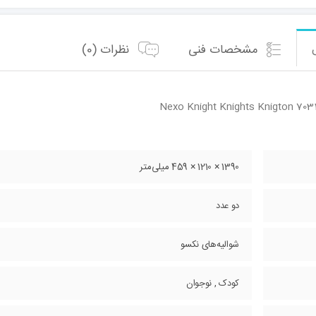
مشخصات فنی
نظرات (0)
Nexo Knight Knights Knigton 703
1390 × 1210 × 459 میلی‌متر
دو عدد
شوالیه‌های نکسو
کودک , نوجوان