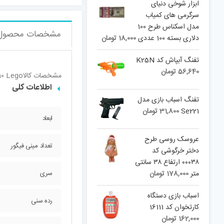
ابزار شوخی دنیای
سرگرمی های کمیاب
مدل اسکناس طرح 100
مشخصات محصول
دلاری بسته 100 عددی
18,000
تومان
تفنگ آبپاش کد K25N
56,640
تومان
مشخصات کالا
10 Lego
اطلاعات کلی
تفنگ اسباب بازی مدل
Se221
31,800
تومان
ابعاد
عروسک روسی طرح
تعداد مینی فیگور
دختر خرگوشی کد
۰۰۰۳۸ ارتفاع ۳۸ سانتی
متر
178,000
تومان
سری
اسباب بازی دستگاه
رده سنی
کارتخوان کد 16111
162,000
تومان