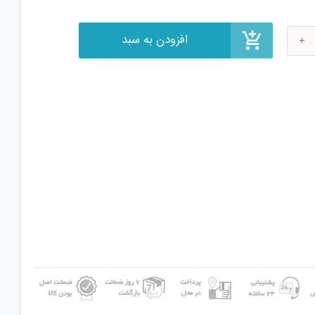
N
Kn
7
Kni
Kni