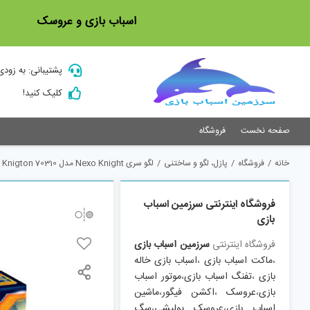
Ski
اسباب بازی و عروسک
t
conten
پشتیبانی: به زودی
کلیک کنید!
صفحه نخست
فروشگاه
خانه
/
فروشگاه
/
پازل، لگو و ساختنی
/
لگو سری Nexo Knight مدل 70310 Knights Knigton
فروشگاه اینترنتی سرزمین اسباب
بازی
فروشگاه اینترنتی
سرزمین اسباب بازی
،
ماکت اسباب بازی
،
اسباب بازی خاله
بازی
،
تفنگ اسباب بازی
،
موتور اسباب
بازی
،
عروسک
،
اکشن فیگور
،
ماشین
اسباب بازی
،
عروسک پولیشی
،
سگ