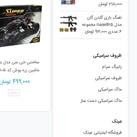
218,000
تومان
تفنگ بازی گلدن گان
مدل naaell25 مجموعه
6 عددی
93,000
تومان
ظروف سرامیکی
ساختنی جی سی مدل بت
زابیگ سرام
ماشین زره پوش کد ۷۱۰۵
ظروف سرامیکی
499,000
تومان
ماگ سرامیکی
مشکی
ماگ سرامیکی دست ساز
عینک
فروشگاه اینترنتی عینک