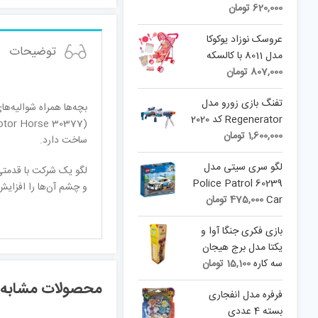
620,000
تومان
عروسک نوزاد یوکوکا
توضیحات
مدل 8011 با کالسکه
807,000
تومان
تفنگ بازی زورو مدل
بچه‌ها همراه شوالیه‌ه
Regenerator کد 2020
1,600,000
تومان
ساخت دارد.
لگو سری سیتی مدل
لگو یک شرکت با قدمتی
60239 Police Patrol
و چشم آن‌ها را افزای
Car
475,000
تومان
بازی فکری جنگا آوا و
یکتا مدل برج هیجان
سه کاره
15,100
تومان
محصولات مشابه
فرفره مدل انفجاری
بسته 4 عددی