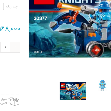
چند رنگ
168,000
لگو
سری
exo
ghts
مدل
tor
rse
377
عدد