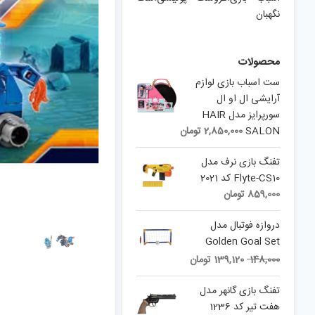
نگهبان
محصولات
ست اسباب بازی لوازم
آرایشی ال او ال
سورپرایز مدل HAIR
SALON
2,850,000
تومان
تفنگ بازی نرف مدل
Flyte-CS10 کد 2021
859,000
تومان
دروازه فوتبال مدل
Golden Goal Set
Current
Original
148,000
139,120
تومان
price
price
is:
was:
تفنگ بازی گانهر مدل
148,000 تومان.
139,120 تومان.
هفت تیر کد 1236