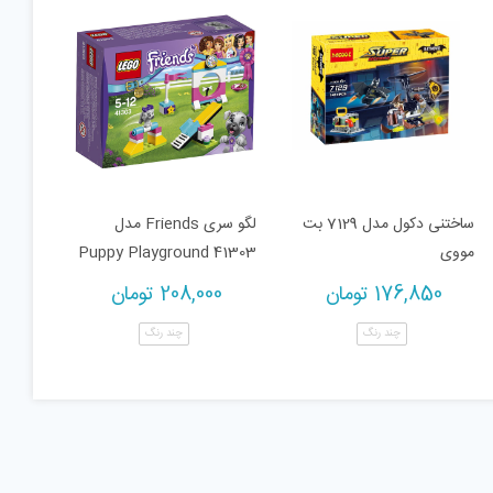
ساختنی دکول مدل 7129 بت
لگو سری Friends مدل
مووی
Puppy Playground 41303
176,850
تومان
208,000
تومان
چند رنگ
چند رنگ