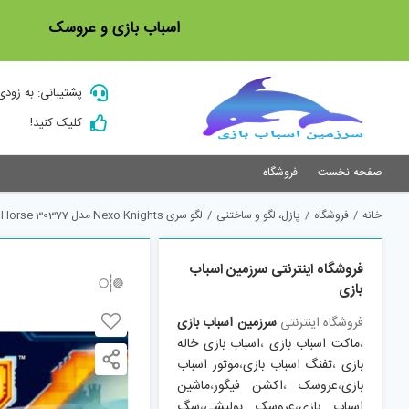
Ski
اسباب بازی و عروسک
t
conten
پشتیبانی: به زودی
کلیک کنید!
صفحه نخست
فروشگاه
خانه
/
فروشگاه
/
پازل، لگو و ساختنی
/
لگو سری Nexo Knights مدل Motor Horse 30377
فروشگاه اینترنتی سرزمین اسباب
بازی
فروشگاه اینترنتی
سرزمین اسباب بازی
،
ماکت اسباب بازی
،
اسباب بازی خاله
بازی
،
تفنگ اسباب بازی
،
موتور اسباب
بازی
،
عروسک
،
اکشن فیگور
،
ماشین
اسباب بازی
،
عروسک پولیشی
،
سگ