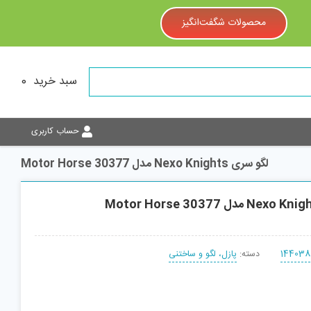
محصولات شگفت‌انگیز
سبد خرید
0
حساب کاربری
لگو سری Nexo Knights مدل Motor Horse 30377
144038
دسته:
پازل، لگو و ساختنی