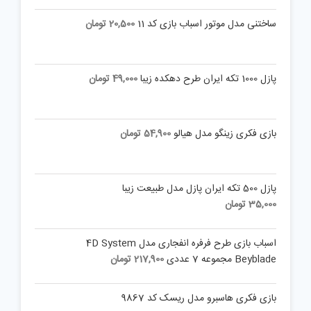
price
price
is:
was:
ساختنی مدل موتور اسباب بازی کد 11
20,500
تومان
17,500,000 تومان.
4,900,000 تومان.
پازل 1000 تکه ایران طرح دهکده زیبا
49,000
تومان
بازی فکری زینگو مدل هیالو
54,900
تومان
پازل 500 تکه ایران پازل مدل طبیعت زیبا
35,000
تومان
اسباب بازی طرح فرفره انفجاری مدل 4D System
Beyblade مجموعه 7 عددی
217,900
تومان
بازی فکری هاسبرو مدل ریسک کد 9867