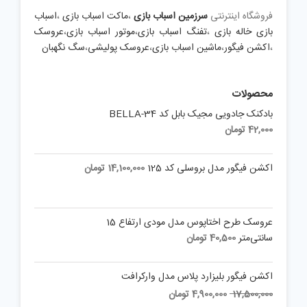
فروشگاه اینترنتی
سرزمین اسباب بازی
،
ماکت اسباب بازی
،
اسباب
بازی خاله بازی
،
تفنگ اسباب بازی
،
موتور اسباب بازی
،
عروسک
،
اکشن فیگور
،
ماشین اسباب بازی
،
عروسک پولیشی
،
سگ نگهبان
محصولات
بادکنک جادویی مجیک بابل کد BELLA-34
42,000
تومان
اکشن فیگور مدل بروسلی کد 125
14,100,000
تومان
عروسک طرح اختاپوس مدل مودی ارتفاع 15
سانتی‌متر
40,500
تومان
اکشن فیگور بلیزارد پلاس مدل وارکرافت
Current
Original
17,500,000
4,900,000
تومان