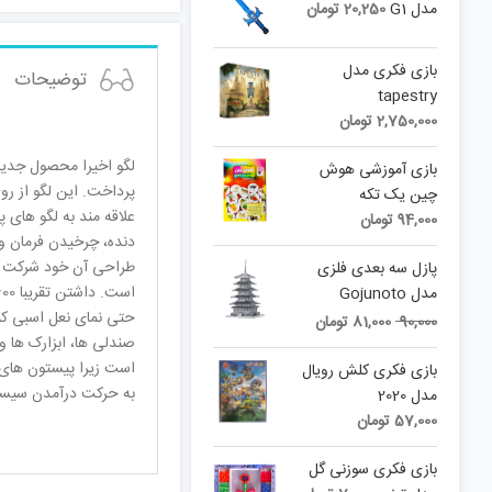
مدل G1
20,250
تومان
بازی فکری مدل
توضیحات
tapestry
2,750,000
تومان
لگو اخیرا محصول جدید
بازی آموزشی هوش
چین یک تکه
94,000
تومان
طراحی‌ آن خود شرکت بو
پازل سه بعدی فلزی
مدل Gojunoto
Original
Current
حتی نمای نعل اسبی کنا
90,000
81,000
تومان
price
price
صندلی ها، ابزارک ها 
is:
was:
بازی فکری کلش رویال
90,000 تومان.
81,000 تومان.
به حرکت درآمدن سیستم
مدل 2020
57,000
تومان
بازی فکری سوزنی گل