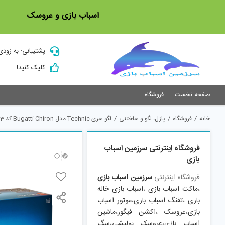
Ski
اسباب بازی و عروسک
t
conten
پشتیبانی: به زودی
کلیک کنید!
صفحه نخست
فروشگاه
خانه
/
فروشگاه
/
پازل، لگو و ساختنی
/
لگو سری Technic مدل Bugatti Chiron کد 42083
فروشگاه اینترنتی سرزمین اسباب
بازی
فروشگاه اینترنتی
سرزمین اسباب بازی
،
ماکت اسباب بازی
،
اسباب بازی خاله
بازی
،
تفنگ اسباب بازی
،
موتور اسباب
بازی
،
عروسک
،
اکشن فیگور
،
ماشین
اسباب بازی
،
عروسک پولیشی
،
سگ