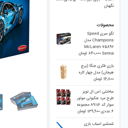
نگهبان
محصولات
لگو سری Speed
Champions مدل
75892 McLaren
Senna
840,000
تومان
بازی فکری جنگا (برج
هیجان) مدل چهار کاره
14,800
تومان
ساختنی اس ال تویز
طرح مرد عنکبوتی موتور
سوار کد 89116 مجموعه
6 عددی
139,900
تومان
شمشیر اسباب بازی