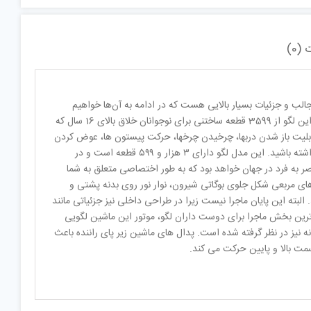
(0)
ب و جزئیات بسیار بالایی هست که در ادامه به آن‌ها خواهیم
پرداخت. این لگو از روی یک نمونه ماشین افسانه ای بوگاتی شیرون Bugatti Chiron ساخته شده است. این لگو از 3599 قطعه ساختنی برای نوجوانان خلاق بالای 16 سال که
یل شده است. این ماشین در مقیاس 1:8 ساخته شده است و قابلیت باز شدن دربها، چرخیدن چرخها، حرکت پیستون ها، عوض کردن
دنده، چرخیدن فرمان و …. را خواهد داشت. البته برای سرهم کردن آن ممکن است به چند روز زمان نیاز داشته باشید. این مدل لگو دارای ۳ هزار و ۵۹۹ قطعه است و در
ر به فرد در جهان خواهد بود که به طور اختصاصی متعلق به شما
ثال چراغ های مربعی شکل جلوی بوگاتی شیرون، نوار نور روی بدنه پشتی و
ته این پایان ماجرا نیست زیرا در طراحی داخلی نیز جزئیاتی مانند
رین بخش ماجرا برای دوست داران لگو، موتور این ماشین لگویی
ن های کوچک آن حرکت می کند و حتی جزئیات مورد نیاز برای نمایش آرایش W16 پیشرانه نیز در نظر گرفته شده است. پدال های ماشین زیر پای راننده باعث
ت بالا و پایین حرکت می کند.