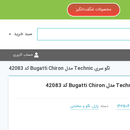
محصولات شگفت‌انگیز
سبد خرید
0
حساب کاربری
لگو سری Technic مدل Bugatti Chiron کد 42083
143504
دسته:
پازل، لگو و ساختنی