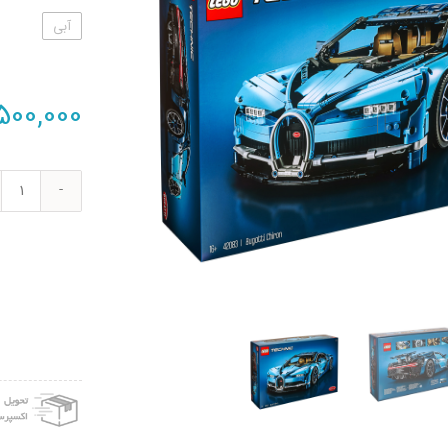
آبی
,500,000
لگو
سری
nic
مدل
atti
iron
کد
083
عدد