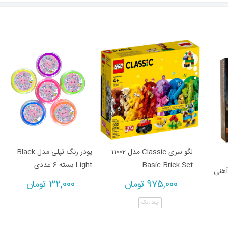
لگو سری Classic مدل 11002
پودر رنگ تپلی مدل Black
Basic Brick Set
Light بسته 6 عددی
آهنی
975,000
تومان
32,000
تومان
چند رنگ