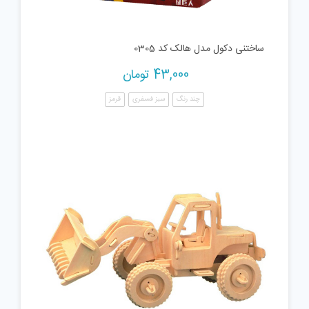
ساختنی دکول مدل هالک کد 0305
43,000
تومان
چند رنگ
سبز فسفری
قرمز