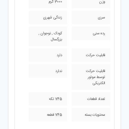
وزن
3000 گرم
سری
زندگی شهری
رده سنی
کودک , نوجوان ,
بزرگسال
قابلیت حرکت
دارد
قابلیت حرکت
ندارد
توسط موتور
الکتریکی
تعداد قطعات
745 تکه
محتویات بسته
745 قطعه