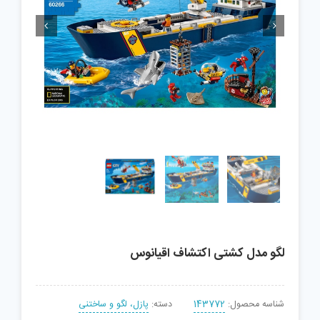


لگو مدل کشتی اکتشاف اقیانوس
شناسه محصول:
143772
دسته:
پازل، لگو و ساختنی