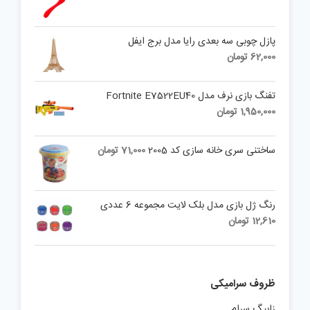
پازل چوبی سه بعدی رایا مدل برج ایفل
62,000
تومان
تفنگ بازی نرف مدل Fortnite E7522EU40
1,950,000
تومان
ساختنی سری خانه سازی کد 2005
71,000
تومان
رنگ ژل بازی مدل بلک لایت مجموعه 6 عددی
12,610
تومان
ظروف سرامیکی
زابیگ سرام