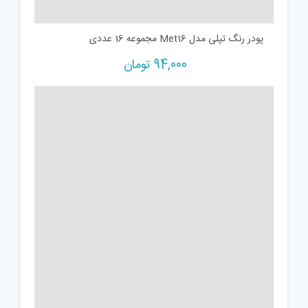
پودر رنگ تپلی مدل Met16 مجموعه 16 عددی
94,000
تومان