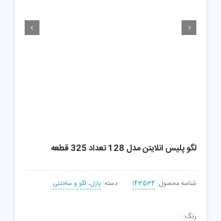


لگو پلیس انلایتن مدل 128 تعداد 325 قطعه
شناسه محصول:
143534
دسته:
پازل، لگو و ساختنی
رنگ