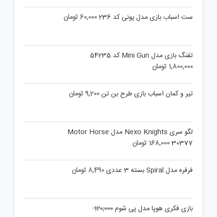
price
price
is:
was:
ست اسباب بازی مدل پونی کد 236
60,000
تومان
50,000 تومان.
12,000 تومان.
تفنگ بازی مدل Mini Gun کد 54235
1,800,000
تومان
تیر و کمان اسباب بازی طرح بن تن
9,200
تومان
لگو سری Nexo Knights مدل Motor Horse
30377
168,000
تومان
فرفره مدل Spiral بسته 3 عددی
8,490
تومان
Original
بازی فکری هوپا مدل پی شوم
120,000