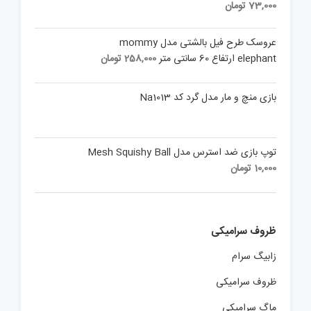
price
Current
73,000
تومان
was:
price
is:
120,000 تومان.
عروسک طرح فیل بالشتی مدل mommy
73,000 تومان.
elephant ارتفاع 60 سانتی متر
258,000
تومان
بازی منچ و مار مدل گرد کد Na1013
توپ بازی ضد استرس مدل Mesh Squishy Ball
10,000
تومان
ظروف سرامیکی
زابیگ سرام
ظروف سرامیکی
ماگ سرامیکی