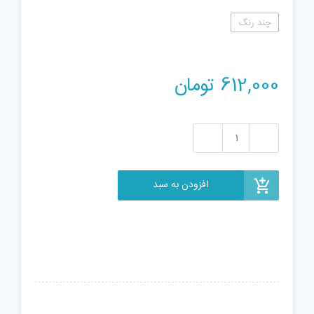
چند رنگ
612,000
تومان
لگو
پلیس
انلایتن
افزودن به سبد
مدل
128
تعداد
325
قطعه
عدد