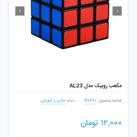


مکعب روبیک مدل AL23
شناسه محصول:
142670
دسته:
فکری و آموزشی
12,000
تومان