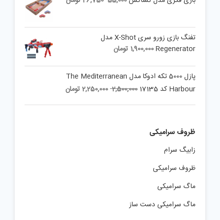
بازی فکری مدل کشاکش
55,000
46,750
تومان
price
price
is:
was:
55,000 تومان.
46,750 تومان.
تفنگ بازی زورو سری X-Shot مدل
Regenerator
1,900,000
تومان
پازل 5000 تکه ادوکا مدل The Mediterranean
Current
Original
Harbour کد 17135
2,500,000
2,250,000
تومان
price
price
is:
was:
2,500,000 تومان.
2,250,000 تومان.
ظروف سرامیکی
زابیگ سرام
ظروف سرامیکی
ماگ سرامیکی
ماگ سرامیکی دست ساز