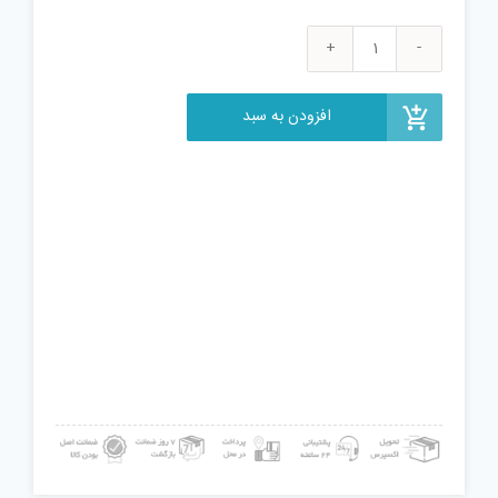
مکعب
روبیک
مدل
افزودن به سبد
AL23
عدد