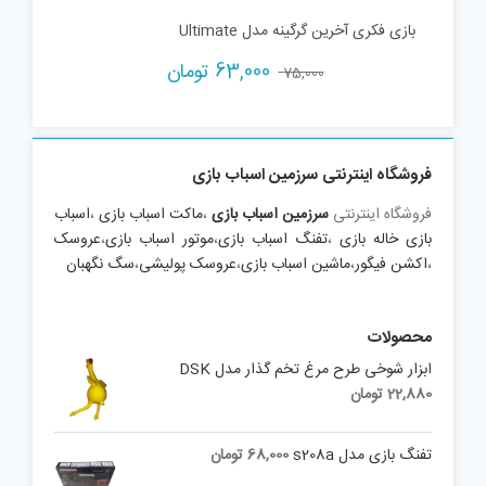
بازی فکری آخرین گرگینه مدل Ultimate
Current
Original
63,000
تومان
75,000
price
price
is:
was:
75,000 تومان.
63,000 تومان.
فروشگاه اینترنتی سرزمین اسباب بازی
فروشگاه اینترنتی
سرزمین اسباب بازی
،
ماکت اسباب بازی
،
اسباب
بازی خاله بازی
،
تفنگ اسباب بازی
،
موتور اسباب بازی
،
عروسک
،
اکشن فیگور
،
ماشین اسباب بازی
،
عروسک پولیشی
،
سگ نگهبان
محصولات
ابزار شوخی طرح مرغ تخم گذار مدل DSK
22,880
تومان
تفنگ بازی مدل s208a
68,000
تومان