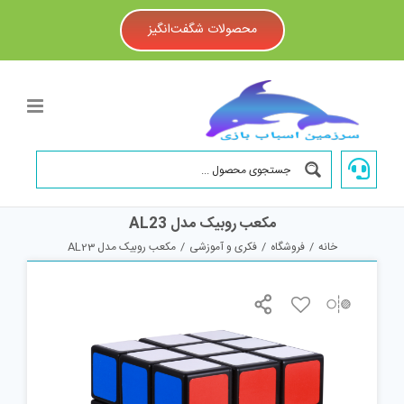
Ski
t
محصولات شگفت‌انگیز
conten
مکعب روبیک مدل AL23
خانه
/
فروشگاه
/
فکری و آموزشی
/
مکعب روبیک مدل AL23