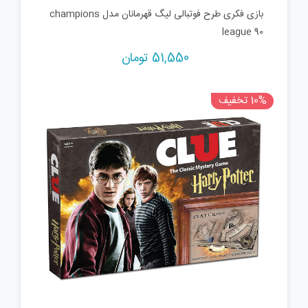
بازی فکری طرح فوتبالی لیگ قهرمانان مدل champions
league 90
51,550
تومان
10% تخفیف