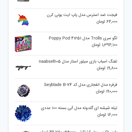
فیجت ضد استرس مدل پاپ ایت یونی کرن
64,000
تومان
لگو سری Trolls مدل Poppy Pod 41251
1,394,100
تومان
تفنگ اسباب بازی سیلور استار مدل naabsell105
19,800
تومان
فرفره مدل انفجاری مدل کد beyblade B-74
190,000
تومان
تیله شیشه ای گلدونه مدل آبی بسته 100 عددی
16,000
تومان
Current
Original