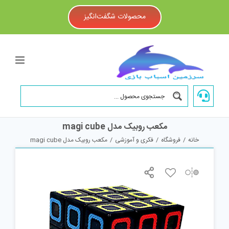
Ski
t
محصولات شگفت‌انگیز
conten
مکعب روبیک مدل magi cube
خانه
/
فروشگاه
/
فکری و آموزشی
/
مکعب روبیک مدل magi cube