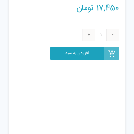
17,450
تومان
مکعب
روبیک
مدل
افزودن به سبد
magi
cube
عدد