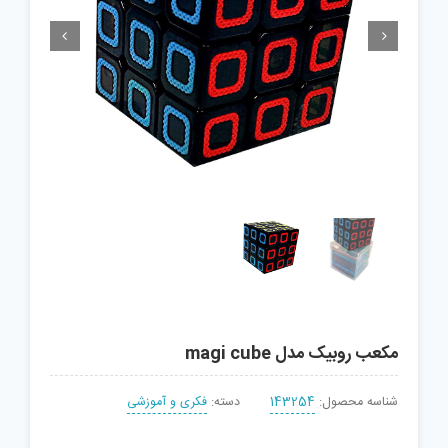


مکعب روبیک مدل magi cube
شناسه محصول:
143254
دسته:
فکری و آموزشی