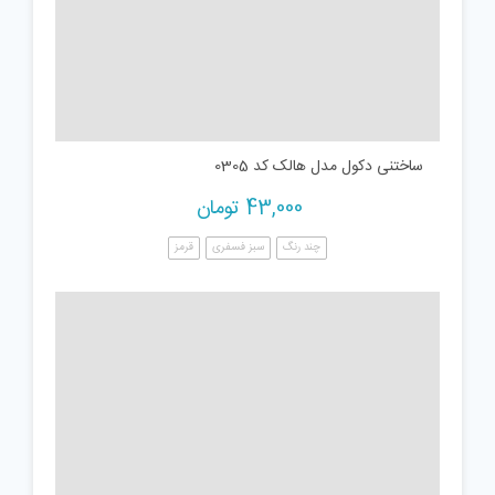
ساختنی دکول مدل هالک کد 0305
43,000
تومان
چند رنگ
سبز فسفری
قرمز