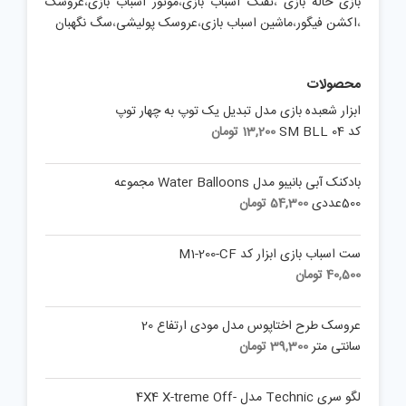
بازی خاله بازی
،
تفنگ اسباب بازی
،
موتور اسباب بازی
،
عروسک
،
اکشن فیگور
،
ماشین اسباب بازی
،
عروسک پولیشی
،
سگ نگهبان
محصولات
ابزار شعبده بازی مدل تبدیل یک توپ به چهار توپ
کد SM BLL 04
13,200
تومان
بادکنک آبی بانیبو مدل Water Balloons مجموعه
500عددی
54,300
تومان
ست اسباب بازی ابزار کد M1-200-CF
40,500
تومان
عروسک طرح اختاپوس مدل مودی ارتفاع 20
سانتی متر
39,300
تومان
لگو سری Technic مدل 4X4 X-treme Off-