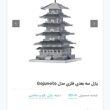


پازل سه بعدی فلزی مدل Gojunoto
شناسه محصول:
144061
دسته:
پازل، لگو و ساختنی