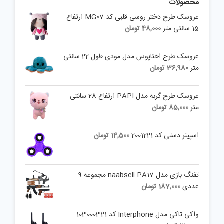
محصولات
عروسک طرح دختر روسی قلبی کد MG07 ارتفاع
15 سانتی متر
48,000
تومان
عروسک طرح اختاپوس مدل مودی طول 22 سانتی
متر
36,980
تومان
عروسک طرح گربه مدل PAPI ارتفاع 28 سانتی
متر
85,000
تومان
اسپینر دستی کد 2001221
14,500
تومان
تفنگ بازی مدل naabsell-PA17 مجموعه 9
عددی
187,000
تومان
واکی تاکی مدل Interphone کد 103000321