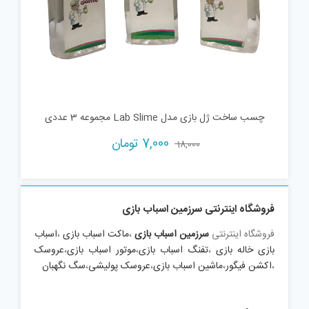
چسب ساخت ژل بازی مدل Lab Slime مجموعه 3 عددی
Current
Original
7,000
تومان
18,000
price
price
is:
was:
18,000 تومان.
7,000 تومان.
فروشگاه اینترنتی سرزمین اسباب بازی
فروشگاه اینترنتی
سرزمین اسباب بازی
،
ماکت اسباب بازی
،
اسباب
بازی خاله بازی
،
تفنگ اسباب بازی
،
موتور اسباب بازی
،
عروسک
،
اکشن فیگور
،
ماشین اسباب بازی
،
عروسک پولیشی
،
سگ نگهبان