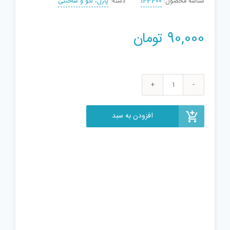
شناسه محصول:
143400
دسته:
پازل، لگو و ساختنی
90,000
تومان
پازل
سه
بعدی
افزودن به سبد
فلزی
مدل
United
States
Capitol
عدد