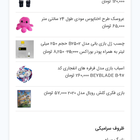
120,000
تومان
عروسک طرح اختاپوس مودی طول 24 سانتی متر
65,000
تومان
چسب ژل بازی بانی مدل B2502 حجم 250 میلی
Current
Original
لیتر به همراه پودر بوراکس
25,000
8,250
تومان
price
price
is:
was:
اسباب بازی مدل فرفره های انفجاری کد
25,000 تومان.
8,250 تومان.
BEYBLADE B-97
260,000
تومان
بازی فکری کلش رویال مدل 2020
57,000
تومان
ظروف سرامیکی
زابیگ سرام