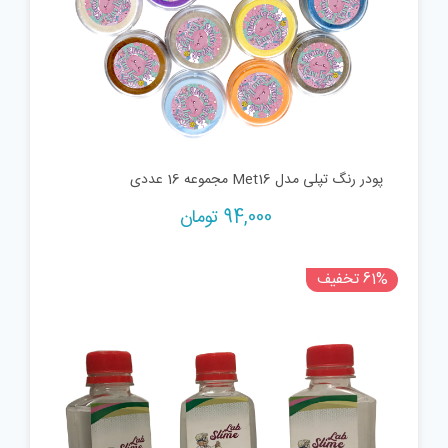
پودر رنگ تپلی مدل Met16 مجموعه 16 عددی
94,000
تومان
61% تخفیف