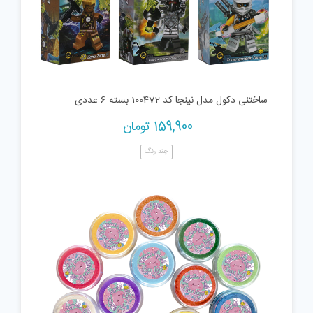
ساختنی دکول مدل نینجا کد 100472 بسته 6 عددی
159,900
تومان
چند رنگ