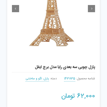


پازل چوبی سه بعدی رایا مدل برج ایفل
شناسه محصول:
143835
دسته:
پازل، لگو و ساختنی
62,000
تومان