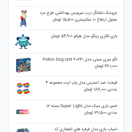
عروسک نشانگر درب سرویس بهداشتی طرح مرد
عجول ارتفاع 10 سانتیمتری
15,500
تومان
بازی فکری زینگو مدل هیالو
54,900
تومان
لگو سری سیتی مدل 60241 Police Dog Unit
460,000
تومان
فیجت ضد استرس مدل پاپ ایت مجموعه 4
عددی
186,000
تومان
خمیر بازی سبک مدل Super Light بسته 12
عددی
32,500
تومان
اسباب بازی مدل فرفره های انفجاری کد