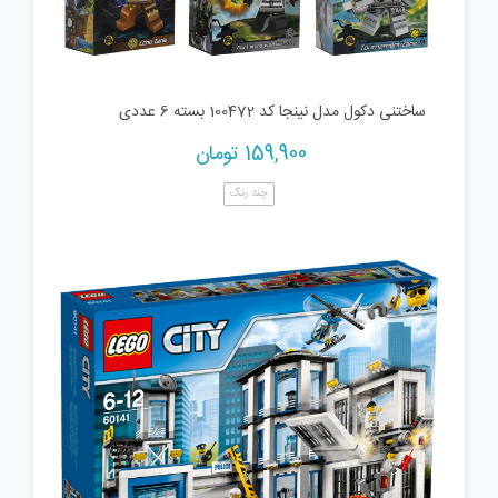
ساختنی دکول مدل نینجا کد 100472 بسته 6 عددی
159,900
تومان
چند رنگ