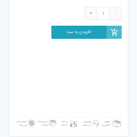
پازل
چوبی
سه
افزودن به سبد
بعدی
رایا
مدل
برج
ایفل
عدد