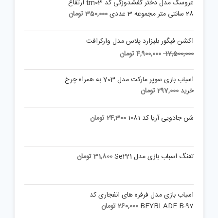
عروسک مدل دختر کفشدوزکی کد tm03 ارتفاع
28 سانتی متر مجموعه 3 عددی
350,000
تومان
اکشن فیگور بلیزارد پلاس مدل وارکرافت
Current
Original
17,500,000
4,900,000
تومان
price
price
is:
was:
اسباب بازی سوپر مارکت مدل 703 به همراه چرخ
17,500,000 تومان.
4,900,000 تومان.
خرید
297,000
تومان
شن جادویی آریا کد 1081
24,300
تومان
تفنگ اسباب بازی مدل Se221
31,800
تومان
اسباب بازی مدل فرفره های انفجاری کد
BEYBLADE B-97
260,000
تومان