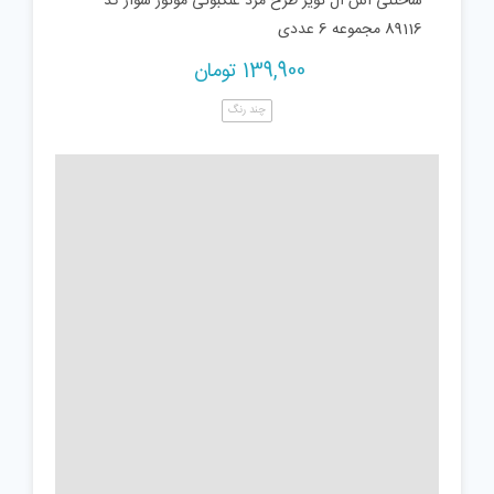
ساختنی اس ال تویز طرح مرد عنکبوتی موتور سوار کد
89116 مجموعه 6 عددی
139,900
تومان
چند رنگ