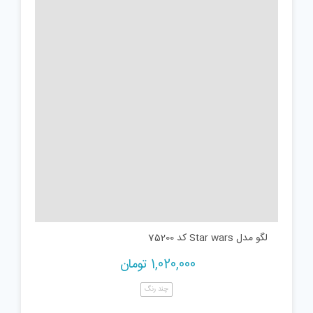
لگو مدل Star wars کد 75200
1,020,000
تومان
چند رنگ