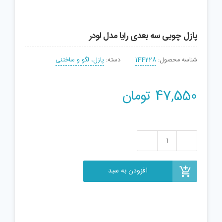
پازل چوبی سه بعدی رایا مدل لودر
شناسه محصول:
144228
دسته:
پازل، لگو و ساختنی
47,550
تومان
پازل
چوبی
سه
افزودن به سبد
بعدی
رایا
مدل
لودر