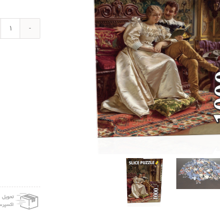
پازل
1000
تکه
اسلا
پازل
مدل
روزه
خوش
کد
1524
عدد