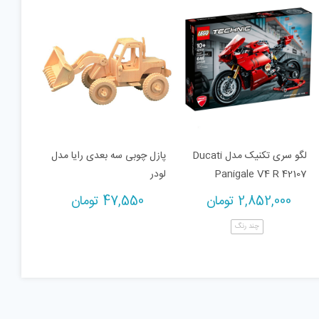
لگو سری تکنیک مدل Ducati
پازل چوبی سه بعدی رایا مدل
Panigale V4 R 42107
لودر
2,852,000
تومان
47,550
تومان
چند رنگ