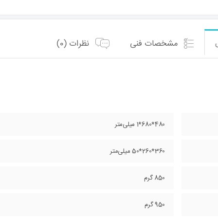
مشخصات فنی
نظرات (0)
480*680*1 میلی‌متر
360*260*50 میلی‌متر
850 گرم
950 گرم