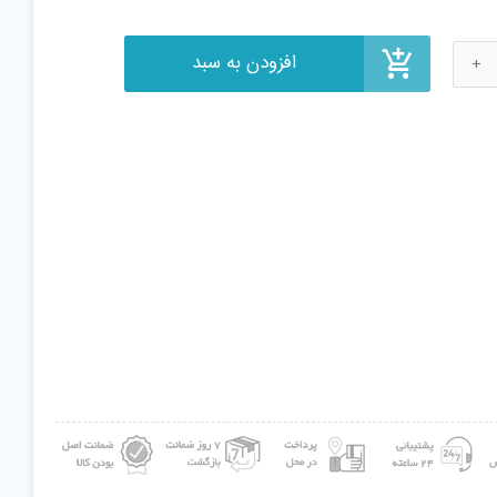
يس
ای
0