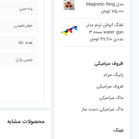
مدل Magnetic Ring
رده سنی
75,000
تومان
تفنگ آبپاش ترنم مدل
خطر بلعیدن
water gun بسته 3
عددی
47,910
تومان
تعداد تکه
جنس پازل
ظروف سرامیکی
زابیگ سرام
ظروف سرامیکی
ماگ سرامیکی
ماگ سرامیکی دست ساز
محصولات مشابه
عینک