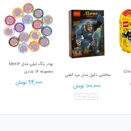
پودر رنگ تپلی مدل Met16
Cre
مجموعه 16 عددی
ساختنی دکول مدل مرد آهنی
94,000
تومان
100,000
تومان
آبی
چند رنگ