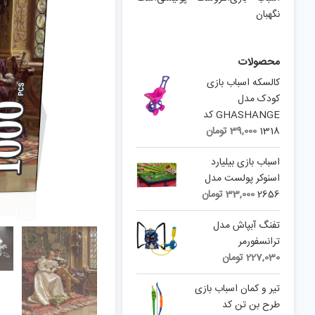
نگهبان
محصولات
کالسکه اسباب بازی
کودک مدل
GHASHANGE کد
1318
39,000
تومان
اسباب بازی بیلیارد
اسنوکر پولست مدل
2656
33,000
تومان
تفنگ آبپاش مدل
ترانسفورمر
227,030
تومان
تیر و کمان اسباب بازی
طرح بن تن کد