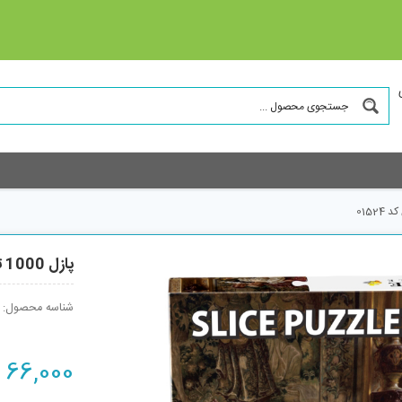
پازل 1000 تکه اسلايس پازل مدل روزهای خوش کد 01524
شناسه محصول:
66,000