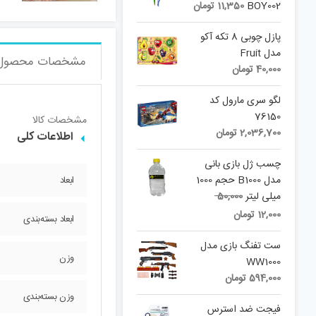
BOY002
11,350
تومان
پازل چوبی 8 تکه آکو
مدل Fruit
مشخصات محصول
40,000
تومان
لگو سری مارول کد
76150
مشخصات کالا
2,036,700
تومان
اطلاعات کلی
چسب ژل بازی بانی
مدل B1000 حجم 1000
ابعاد
Original
میلی لیتر
50,000
price
Current
12,000
تومان
ابعاد بسته‌بندی
was:
price
is:
50,000 تومان.
ست تفنگ بازی مدل
وزن
12,000 تومان.
WW1000
594,000
تومان
وزن بسته‌بندی
فیجت ضد استرس