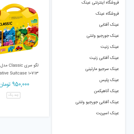
فروشگاه اینترنتی عینک
فروشگاه عینک
عینک آفتابی
عینک جورجیو ولنتی
عینک زنیت
عینک آفتابی زنیت
لگو سری Classic مدل
عینک سرجیو مارتینی
ative Suitcase 10713
عینک پلیس
950,000
تومان
عینک آناهیکمن
چند رنگ
عینک آفتابی جورجیو ولنتی
عینک اسپریت