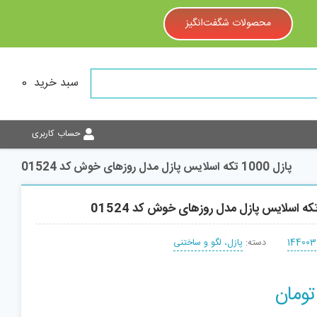
محصولات شگفت‌انگیز
سبد خرید
0
حساب کاربری
پازل 1000 تکه اسلايس پازل مدل روزهای خوش کد 01524
144003
دسته:
پازل، لگو و ساختنی
تومان
افزودن به سبد