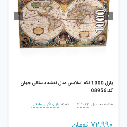


پازل 1000 تکه اسلایس مدل نقشه باستانی جهان
کد:08956
شناسه محصول:
144073
دسته:
پازل، لگو و ساختنی
72,990
تومان