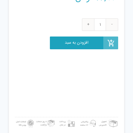
پازل
1000
تکه
افزودن به سبد
اسلایس
مدل
نقشه
باستانی
جهان
کد:08956
عدد