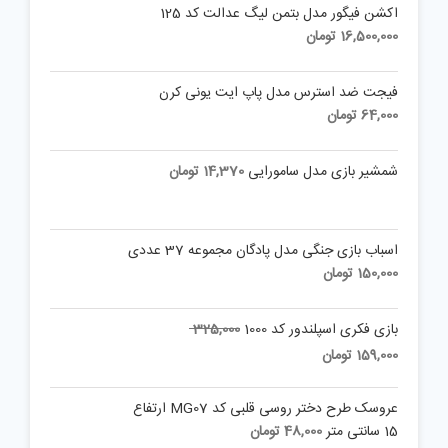
اکشن فیگور مدل بتمن لیگ عدالت کد 125
16,500,000
تومان
فیجت ضد استرس مدل پاپ ایت یونی کرن
64,000
تومان
شمشیر بازی مدل سامورایی
14,370
تومان
اسباب بازی جنگی مدل پادگان مجموعه 37 عددی
150,000
تومان
Original
بازی فکری اسپلندور کد 1000
325,000
price
Current
159,000
تومان
was:
price
is:
325,000 تومان.
عروسک طرح دختر روسی قلبی کد MG07 ارتفاع
159,000 تومان.
15 سانتی متر
48,000
تومان