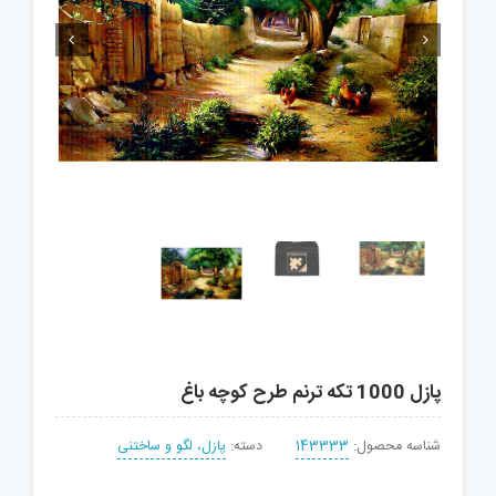


پازل 1000 تکه ترنم طرح کوچه باغ
شناسه محصول:
143333
دسته:
پازل، لگو و ساختنی