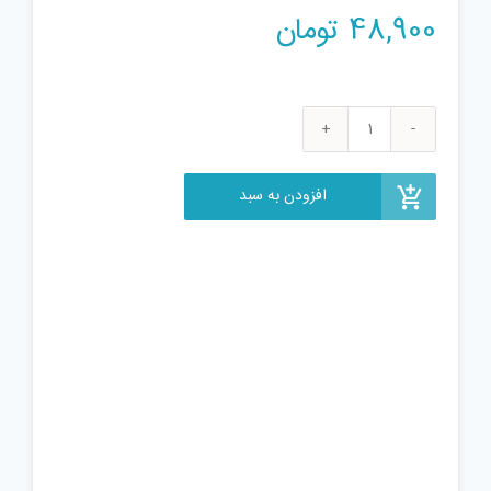
48,900
تومان
پازل
1000
تکه
افزودن به سبد
ترنم
طرح
کوچه
باغ
عدد