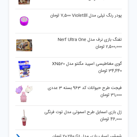
پودر رنگ تپلی مدل VioletBl
7,500
تومان
تفنگ بازی نرف مدل Nerf Ultra One
2,500,000
تومان
گوی مغناطیسی اسپید مگنتو مدل XN520
34,440
تومان
فیجت طرح حیوانات کد 963 بسته 3 عددی
31,000
تومان
ژل بازی اسمایل طرح اسموتی مدل توت فرنگی
46,000
تومان
شمشیر اسباب بازی مدل G1
20,250
تومان