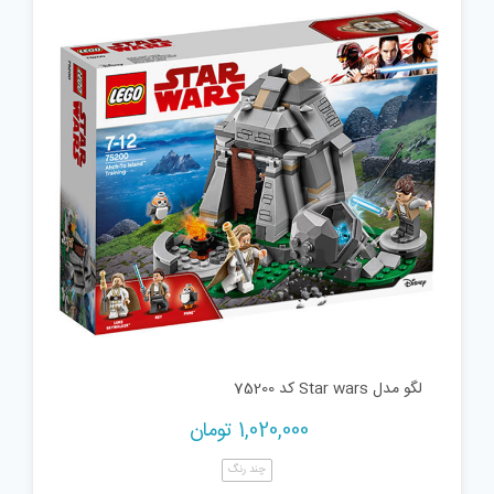
لگو مدل Star wars کد 75200
1,020,000
تومان
چند رنگ