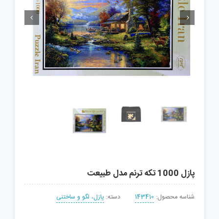


پازل 1000 تکه ترنم مدل طبیعت
شناسه محصول:
143410
دسته:
پازل، لگو و ساختنی