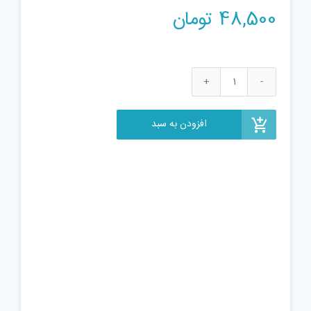
48,500
تومان
پازل
1000
تکه
افزودن به سبد
ترنم
مدل
طبیعت
عدد