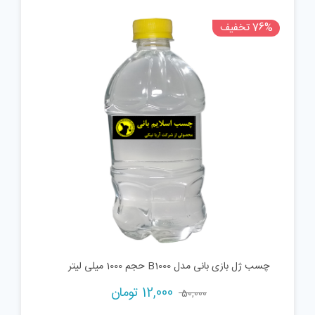
76% تخفیف
چسب ژل بازی بانی مدل B1000 حجم 1000 میلی لیتر
Current
Original
12,000
تومان
50,000
price
price