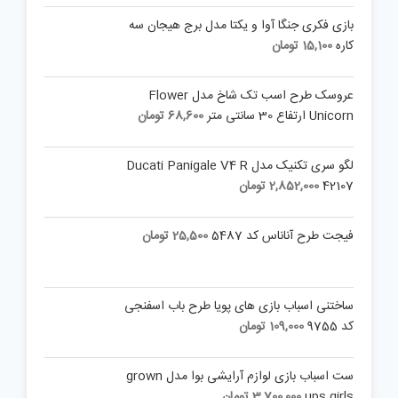
بازی فکری جنگا آوا و یکتا مدل برج هیجان سه
کاره
15,100
تومان
عروسک طرح اسب تک شاخ مدل Flower
Unicorn ارتفاع 30 سانتی متر
68,600
تومان
لگو سری تکنیک مدل Ducati Panigale V4 R
42107
2,852,000
تومان
فیجت طرح آناناس کد 5487
25,500
تومان
ساختنی اسباب بازی های پویا طرح باب اسفنجی
کد 9755
109,000
تومان
ست اسباب بازی لوازم آرایشی بوا مدل grown
ups girls
3,700,000
تومان