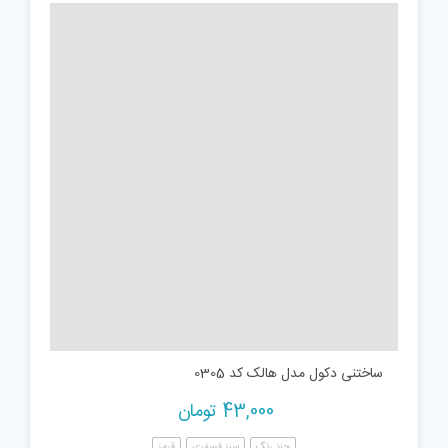
ساختنی دکول مدل هالک کد 0305
43,000
تومان
چند رنگ
سبز فسفری
قرمز