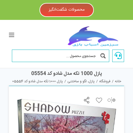
Ski
t
محصولات شگفت‌انگیز
conten
پازل 1000 تکه مدل شادو کد 05554
خانه
/
فروشگاه
/
پازل، لگو و ساختنی
/
پازل 1000 تکه مدل شادو کد 05554