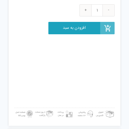
پازل
1000
تکه
افزودن به سبد
مدل
شادو
کد
05554
عدد