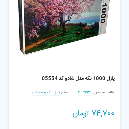
پازل 1000 تکه مدل شادو کد 05554
شناسه محصول:
143993
دسته:
پازل، لگو و ساختنی
74,700
تومان